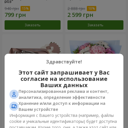
роз"
940 грн
2 888 грн
Заказать
Заказать
Здравствуйте!
Этот сайт запрашивает у Вас
согласие на использование
Ваших данных
Персонализированная реклама и контент,
Букет "7 розовых роз!"
Романтический букет
аналитика, определение эффективности
"Небеса"
Хранение и/или доступ к информации на
1 124 грн
2 374 грн
Вашем устройстве
Информация с Вашего устройства (например, файлы
cookie и уникальные идентификаторы) будет доступна
Заказать
Заказать
поставщикам. Кроме того, они, а также этот сайт или