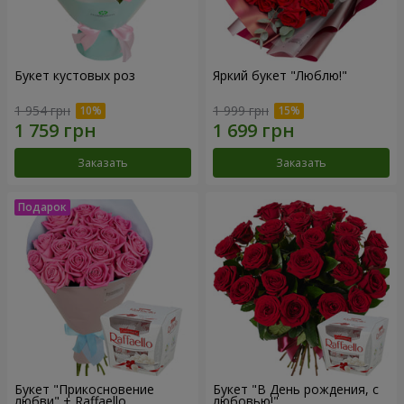
Букет кустовых роз
Яркий букет "Люблю!"
1 954 грн
1 999 грн
Заказать
Заказать
Букет "Прикосновение
Букет "В День рождения, с
любви" + Raffaello
любовью!"