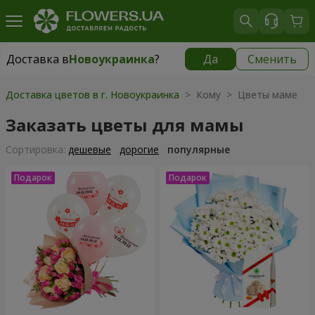
Доставка в
Новоукраинка
?
Да
Сменить
Доставка в
Новоукраинка
|
943 грн
Доставка цветов в г. Новоукраинка
> Кому > Цветы маме
Заказать цветы для мамы
Cортировка:
дешевые
дорогие
популярные