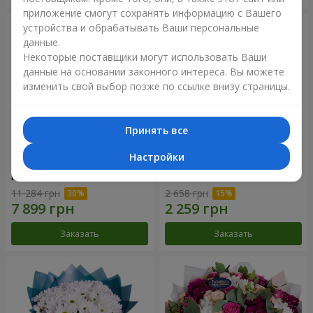
приложение смогут сохранять информацию с Вашего
устройства и обрабатывать Ваши персональные
данные.
Некоторые поставщики могут использовать Ваши
данные на основании законного интереса. Вы можете
изменить свой выбор позже по ссылке внизу страницы.
Принять все
Настройки
Цветы в коробке "101
Букет "Цветочное Selfie!"
розовая роза"
11 284 грн
2 658 грн
Заказать
Заказать