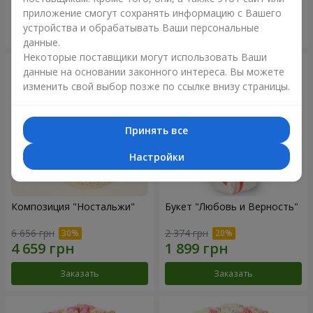
приложение смогут сохранять информацию с Вашего
устройства и обрабатывать Ваши персональные
Заказать
Заказать
данные.
Некоторые поставщики могут использовать Ваши
данные на основании законного интереса. Вы можете
изменить свой выбор позже по ссылке внизу страницы.
Принять все
Настройки
Композиция "Ностальжи"
Букет "Любовь и Верность"
6 656 грн
2 374 грн
Заказать
Заказать