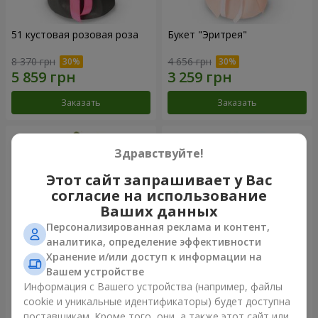
51 кустовая розовая роза
Букет "Эритрея"
8 370 грн
4 656 грн
Заказать
Заказать
Здравствуйте!
Этот сайт запрашивает у Вас
согласие на использование
Ваших данных
Персонализированная реклама и контент,
аналитика, определение эффективности
Хранение и/или доступ к информации на
Вашем устройстве
Букет "Nude Perfume"
Букет "Розовая нежность"
Информация с Вашего устройства (например, файлы
cookie и уникальные идентификаторы) будет доступна
3 058 грн
4 513 грн
поставщикам. Кроме того, они, а также этот сайт или