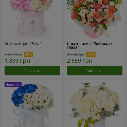
Композиция "Eliza"
Композиция "Любимые
глаза"
2 374 грн
3 656 грн
Заказать
Заказать