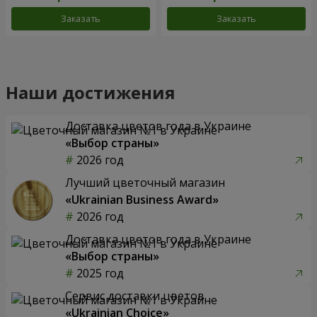
Заказать
Заказать
Наши достижения
Доставка цветов года в Украине
«Выбор страны»
2026 год
Лучший цветочный магазин
«Ukrainian Business Award»
2026 год
Доставка цветов года в Украине
«Выбор страны»
2025 год
Сервис доставки цветов
«Ukrainian Choice»