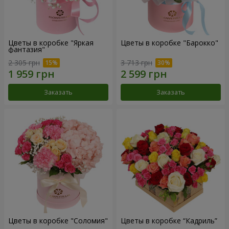
Цветы в коробке "Яркая
Цветы в коробке "Барокко"
фантазия"
2 305 грн
3 713 грн
Заказать
Заказать
Цветы в коробке "Соломия"
Цветы в коробке “Кадриль”