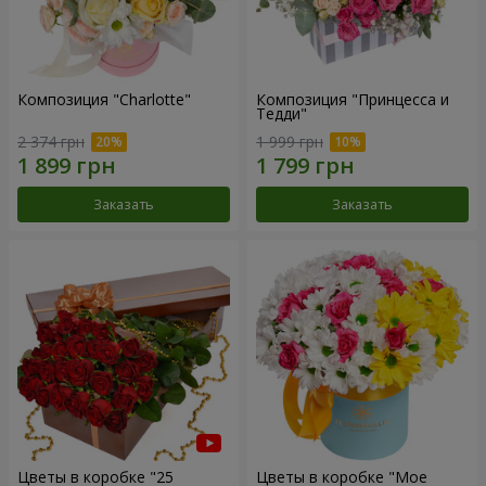
Композиция "Charlotte"
Композиция "Принцесса и
Тедди"
2 374 грн
1 999 грн
Заказать
Заказать
Цветы в коробке "25
Цветы в коробке "Мое