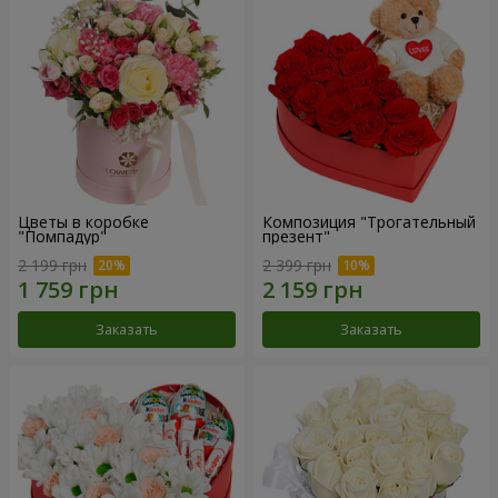
Цветы в коробке
Композиция "Трогательный
"Помпадур"
презент"
2 199 грн
2 399 грн
Заказать
Заказать