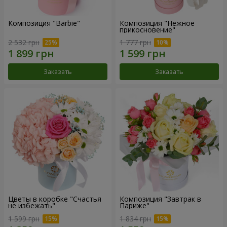
Композиция "Barbie"
Композиция "Нежное
прикосновение"
2 532 грн
1 777 грн
Заказать
Заказать
Цветы в коробке "Счастья
Композиция "Завтрак в
не избежать"
Париже"
1 599 грн
1 834 грн