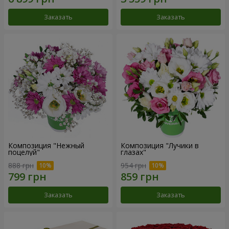
Заказать
Заказать
Композиция "Нежный
Композиция "Лучики в
поцелуй"
глазах"
888 грн
954 грн
Заказать
Заказать