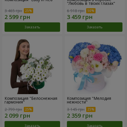
"Любовь в твоих глазах"
3 465 грн
6 918 грн
Заказать
Заказать
Композиция "Белоснежная
Композиция "Мелодия
гармония"
нежности"
2 799 грн
3 145 грн
Заказать
Заказать