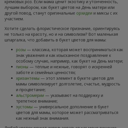
кремовых роз. Если мама ценит экзотику и утонченность,
лучшим выбором, как букет цветов на День матери или
другой повод, станут оригинальные
орхидеи
и миксы с их
участием.
Хотите сделать флористическое признание, ориентируясь
не только на красоту, но и на символизм? Вот маленькая
шпаргалка, что добавить в букет цветов для мамы:
розы
— классика, которая может восприниматься как
знак уважения и как изысканное поздравление к
особому случаю, например, как букет на День матери;
пионы
— тёплые и нежные, говорят о искренней
заботе и семейных ценностях;
хризантемы
— этот элемент в букете цветов для
мамы символизирует долголетие, счастье, мудрость
и процветание;
альстромерии
— указывают на поддержку и
трепетное внимание;
эустомы
— универсальное дополнение в букет
цветов для мамы, которое может рассматриваться
как нежный знак внимания.
Любой цветок может использоваться как моно решение