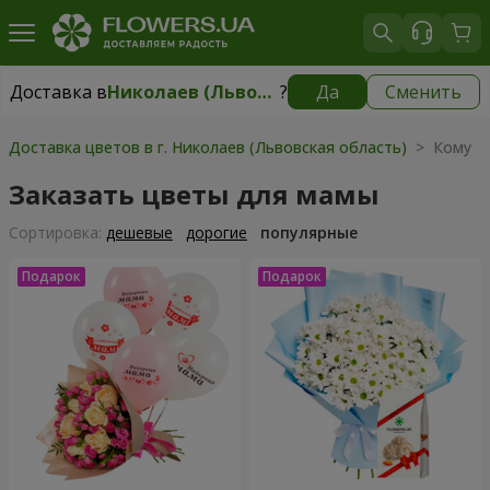
Доставка в
Николаев (Львовская область)
?
Да
Сменить
Доставка в
Николаев (Львовская область)
|
510 грн
Доставка цветов в г. Николаев (Львовская область)
> Кому >
Заказать цветы для мамы
Cортировка:
дешевые
дорогие
популярные