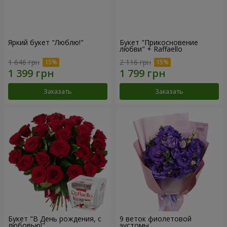
Яркий букет "Люблю!"
Букет "Прикосновение
любви" + Raffaello
1 646 грн
2 116 грн
Заказать
Заказать
Букет "В День рождения, с
9 веток фиолетовой
любовью!"
эустомы