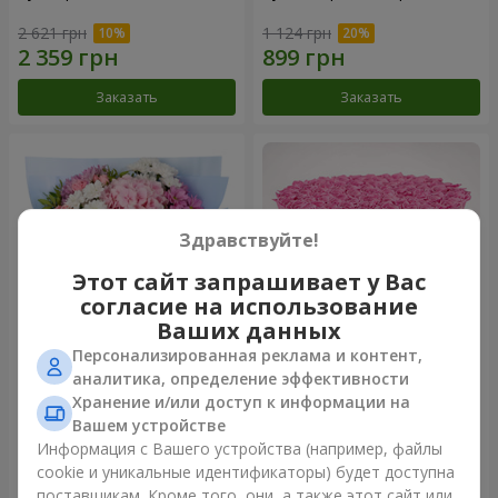
2 621 грн
1 124 грн
Заказать
Заказать
Здравствуйте!
Этот сайт запрашивает у Вас
согласие на использование
Ваших данных
Персонализированная реклама и контент,
Романтический букет
Цветы в коробке "101
аналитика, определение эффективности
"Небеса"
розовая роза"
Хранение и/или доступ к информации на
2 074 грн
10 941 грн
Вашем устройстве
Информация с Вашего устройства (например, файлы
cookie и уникальные идентификаторы) будет доступна
Заказать
Заказать
поставщикам. Кроме того, они, а также этот сайт или