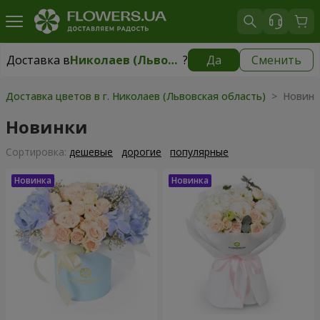
Доставка в
Николаев (Львовская область)
?
Да
Сменить
Доставка в
Николаев (Львовская область)
|
510 грн
Доставка цветов в г. Николаев (Львовская область)
> Новинк
Новинки
Cортировка:
дешевые
дорогие
популярные