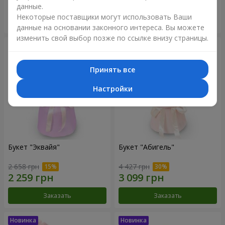
данные.
Некоторые поставщики могут использовать Ваши
Заказать
Заказать
данные на основании законного интереса. Вы можете
изменить свой выбор позже по ссылке внизу страницы.
Принять все
Настройки
Букет "Эквайя"
Букет "Абигель"
2 658 грн
4 427 грн
Заказать
Заказать