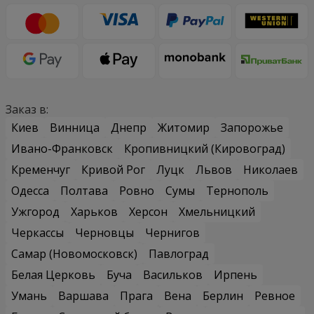
Заказ в:
Киев
Винница
Днепр
Житомир
Запорожье
Ивано-Франковск
Кропивницкий (Кировоград)
Кременчуг
Кривой Рог
Луцк
Львов
Николаев
Одесса
Полтава
Ровно
Сумы
Тернополь
Ужгород
Харьков
Херсон
Хмельницкий
Черкассы
Черновцы
Чернигов
Самар (Новомосковск)
Павлоград
Белая Церковь
Буча
Васильков
Ирпень
Умань
Варшава
Прага
Вена
Берлин
Ревное