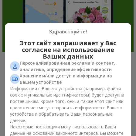
Здравствуйте!
Этот сайт запрашивает у Вас
согласие на использование
Ваших данных
Персонализированная реклама и контент,
Подарочные корзины —
аналитика, определение эффективности
универсальный подарок к любому
Хранение и/или доступ к информации на
Вашем устройстве
празднику
Информация с Вашего устройства (например, файлы
cookie и уникальные идентификаторы) будет доступна
Если вы ищете универсальный подарок, но времени в
поставщикам. Кроме того, они, а также этот сайт или
обрез, у нас есть для вас отличное проверенное решение:
приложение смогут сохранять информацию с Вашего
вы можете купить подарочные корзины. Подарочная
устройства и обрабатывать Ваши персональные
корзина с изысканными угощениями к празднику, фруктами,
данные.
вкусным чаем или даже алкогольными напитками
Некоторые поставщики могут использовать Ваши
становится идеальным дополнением к цветам или
данные на основании законного интереса. Вы можете
самостоятельным презентом. Идеальный набор,