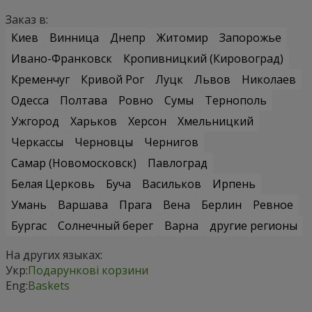
Заказ в:
Киев
Винница
Днепр
Житомир
Запорожье
Ивано-Франковск
Кропивницкий (Кировоград)
Кременчуг
Кривой Рог
Луцк
Львов
Николаев
Одесса
Полтава
Ровно
Сумы
Тернополь
Ужгород
Харьков
Херсон
Хмельницкий
Черкассы
Черновцы
Чернигов
Самар (Новомосковск)
Павлоград
Белая Церковь
Буча
Васильков
Ирпень
Умань
Варшава
Прага
Вена
Берлин
Ревное
Бургас
Солнечный берег
Варна
другие регионы
На других языках:
Укр:
Подарункові корзини
Eng:
Baskets