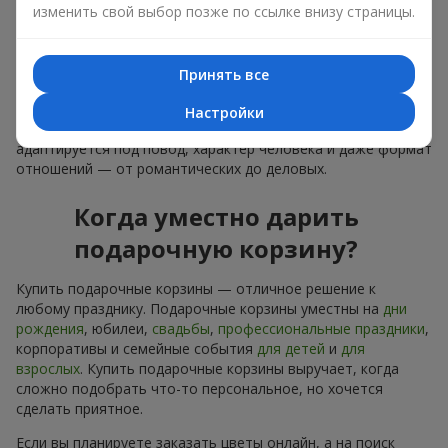
изменить свой выбор позже по ссылке внизу страницы.
лаконичное оформление и изысканный букет, как
финальный акцент — стоит купить подарочные корзины,
чтобы всё это оказалось в ваших руках.
Принять все
Купить подарочные корзины — это не просто приобрести
банальную вещь. Сегодня купить подарочные корзины —
Настройки
это универсальный подарок для всех, который легко
адаптируется под повод, характер человека и даже формат
отношений — от романтических до деловых.
Когда уместно дарить
подарочную корзину?
Купить подарочные корзины — отличное решение к
любому празднику. Подарочные корзины уместны на
дни
рождения
, юбилеи,
свадьбы
,
профессиональные праздники
,
корпоративы и семейные события
для детей
и
для
взрослых
. Купить подарочные корзины выручает, когда
сложно подобрать что-то персональное, но хочется
сделать приятное.
Если вы планируете заказать цветы онлайн, а на поиск