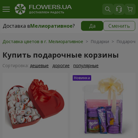
Доставка в
Мелиоративное
?
Да
Сменить
Доставка в
Мелиоративное
|
бесплатно
Доставка цветов в г. Мелиоративное
> Подарки > Подарочн
Купить подарочные корзины
Cортировка:
дешевые
дорогие
популярные