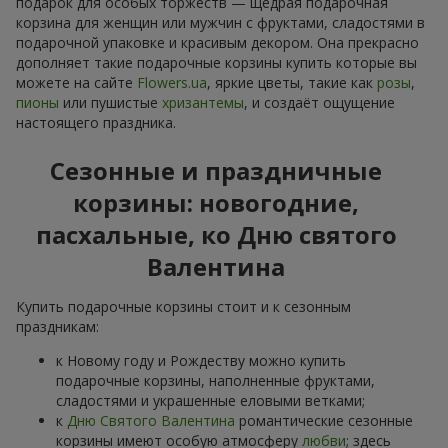
подарок для особых торжеств — щедрая подарочная
корзина для женщин или мужчин с фруктами, сладостями в
подарочной упаковке и красивым декором. Она прекрасно
дополняет такие подарочные корзины купить которые вы
можете на сайте
Flowers.ua
, яркие цветы, такие как
розы
,
пионы
или пушистые
хризантемы
, и создаёт ощущение
настоящего праздника.
Сезонные и праздничные
корзины: новогодние,
пасхальные, ко Дню святого
Валентина
Купить подарочные корзины стоит и к сезонным
праздникам:
к Новому году и Рождеству можно купить
подарочные корзины, наполненные фруктами,
сладостями и украшенные еловыми ветками;
к
Дню Святого Валентина
романтические сезонные
корзины имеют особую атмосферу
любви
; здесь