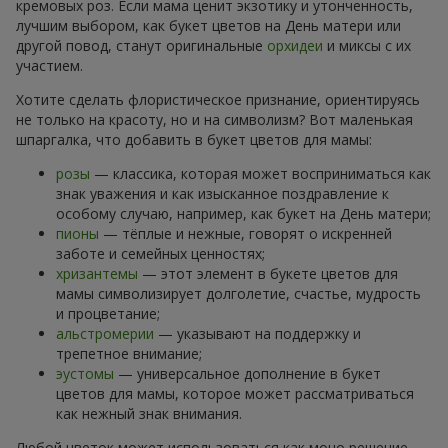
кремовых роз. Если мама ценит экзотику и утонченность,
лучшим выбором, как букет цветов на День матери или
другой повод, станут оригинальные
орхидеи
и миксы с их
участием.
Хотите сделать флористическое признание, ориентируясь
не только на красоту, но и на символизм? Вот маленькая
шпаргалка, что добавить в букет цветов для мамы:
розы
— классика, которая может восприниматься как
знак уважения и как изысканное поздравление к
особому случаю, например, как букет на День матери;
пионы
— тёплые и нежные, говорят о искренней
заботе и семейных ценностях;
хризантемы
— этот элемент в букете цветов для
мамы символизирует долголетие, счастье, мудрость
и процветание;
альстромерии
— указывают на поддержку и
трепетное внимание;
эустомы
— универсальное дополнение в букет
цветов для мамы, которое может рассматриваться
как нежный знак внимания.
Любой цветок может использоваться как моно решение