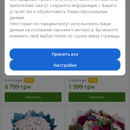
приложение смогут сохранять информацию с Вашего
устройства и обрабатывать Ваши персональные
данные.
Некоторые поставщики могут использовать Ваши
данные на основании законного интереса. Вы можете
изменить свой выбор позже по ссылке внизу страницы.
Принять все
Настройки
Цветы в коробке "101
Букет "Цветочное Selfie!"
розовая роза"
9 713 грн
2 352 грн
Заказать
Заказать