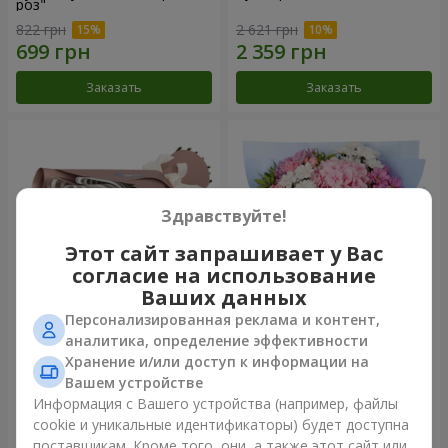
роз"
822 грн
2 621 грн
Заказать
Заказать
Здравствуйте!
Этот сайт запрашивает у Вас
согласие на использование
Ваших данных
Персонализированная реклама и контент,
Букет "7 розовых роз!"
Романтический букет
аналитика, определение эффективности
"Небеса"
Хранение и/или доступ к информации на
1 074 грн
2 074 грн
Вашем устройстве
Информация с Вашего устройства (например, файлы
cookie и уникальные идентификаторы) будет доступна
Заказать
Заказать
поставщикам. Кроме того, они, а также этот сайт или