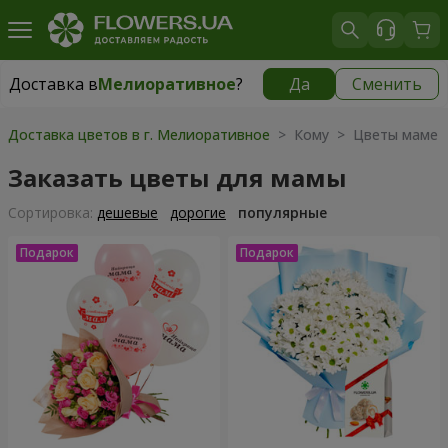
Доставка в
Мелиоративное
?
Да
Сменить
Доставка в
Мелиоративное
|
бесплатно
Доставка цветов в г. Мелиоративное
> Кому > Цветы маме
Заказать цветы для мамы
Cортировка:
дешевые
дорогие
популярные