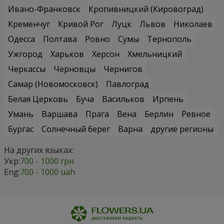
Ивано-Франковск
Кропивницкий (Кировоград)
Кременчуг
Кривой Рог
Луцк
Львов
Николаев
Одесса
Полтава
Ровно
Сумы
Тернополь
Ужгород
Харьков
Херсон
Хмельницкий
Черкассы
Черновцы
Чернигов
Самар (Новомосковск)
Павлоград
Белая Церковь
Буча
Васильков
Ирпень
Умань
Варшава
Прага
Вена
Берлин
Ревное
Бургас
Солнечный берег
Варна
другие регионы
На других языках:
Укр:
700 - 1000 грн
Eng:
700 - 1000 uah