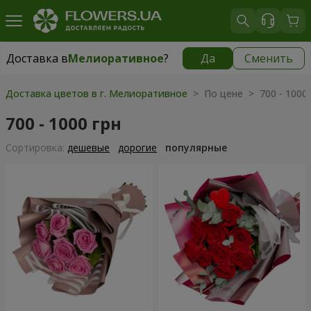
Доставка в
Мелиоративное
?
Да
Сменить
Доставка в
Мелиоративное
|
бесплатно
Доставка цветов в г. Мелиоративное
> По цене > 700 - 1000 
700 - 1000 грн
Cортировка:
дешевые
дорогие
популярные