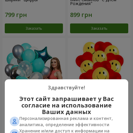
Рождения"
Заказать
Заказать
Здравствуйте!
Этот сайт запрашивает у Вас
Коллекция шариков
11 желтых смайлов и
согласие на использование
"Бирюза" - 9 шариков
красных сердец
Ваших данных
Персонализированная реклама и контент,
аналитика, определение эффективности
Хранение и/или доступ к информации на
Заказать
Заказать