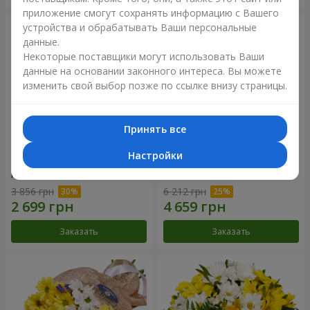
приложение смогут сохранять информацию с Вашего
устройства и обрабатывать Ваши персональные
данные.
Некоторые поставщики могут использовать Ваши
данные на основании законного интереса. Вы можете
изменить свой выбор позже по ссылке внизу страницы.
Принять все
Настройки
Цветы в коробке "25
Композиция в коробке
красных роз!"
"Любимой"
3 856 грн
6 212 грн
Заказать
Заказать