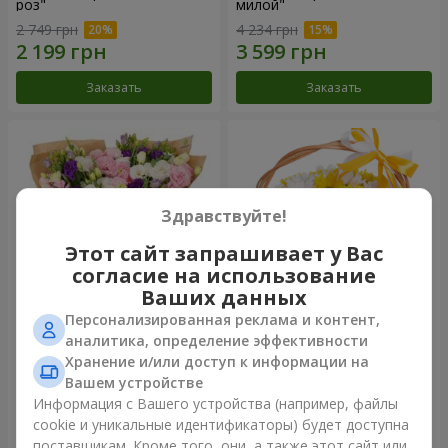
роз"
милой"
2 749 грн
4 234 грн
Заказать
Заказать
Здравствуйте!
Этот сайт запрашивает у Вас
согласие на использование
Ваших данных
Персонализированная реклама и контент,
15 разноцветных эустом
Корзина "Солнышко"
аналитика, определение эффективности
Хранение и/или доступ к информации на
3 332 грн
1 510 грн
Вашем устройстве
Информация с Вашего устройства (например, файлы
cookie и уникальные идентификаторы) будет доступна
Заказать
Заказать
поставщикам. Кроме того, они, а также этот сайт или