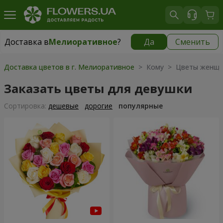
Доставка в
Мелиоративное
?
Да
Сменить
Доставка в
Мелиоративное
|
бесплатно
Доставка цветов в г. Мелиоративное
> Кому > Цветы женщ
Заказать цветы для девушки
Cортировка:
дешевые
дорогие
популярные