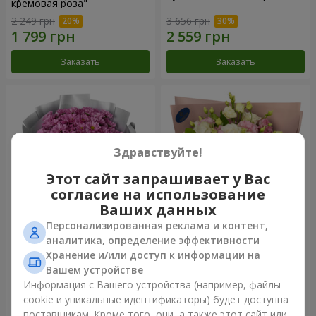
кремовая роза"
2 249 грн
3 656 грн
Заказать
Заказать
Здравствуйте!
Этот сайт запрашивает у Вас
согласие на использование
Ваших данных
Персонализированная реклама и контент,
Букет "Твои хризантемы"
Букет "Панна Котта"
аналитика, определение эффективности
Хранение и/или доступ к информации на
1 834 грн
2 324 грн
Вашем устройстве
Информация с Вашего устройства (например, файлы
cookie и уникальные идентификаторы) будет доступна
Заказать
Заказать
поставщикам. Кроме того, они, а также этот сайт или