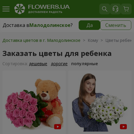
Доставка в
Малодолинское
?
Да
Сменить
Доставка в
Малодолинское
|
бесплатно
Доставка цветов в г. Малодолинское
> Кому > Цветы ребенк
Заказать цветы для ребенка
Cортировка:
дешевые
дорогие
популярные