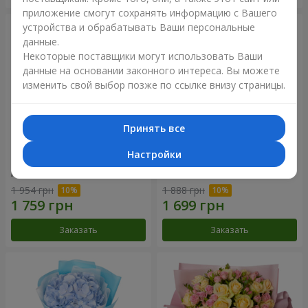
приложение смогут сохранять информацию с Вашего
устройства и обрабатывать Ваши персональные
данные.
Некоторые поставщики могут использовать Ваши
данные на основании законного интереса. Вы можете
изменить свой выбор позже по ссылке внизу страницы.
Принять все
Настройки
Композиция "Нежное
Букет "Розовый вкус
прикосновение"
ванили"
1 954 грн
1 888 грн
Заказать
Заказать