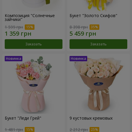
Композиция "Солнечные
Букет "Золото Скифов"
зайчики"
1 599 грн
8 398 грн
Заказать
Заказать
Букет "Леди Грей"
9 кустовых кремовых
1 481 грн
2 212 грн