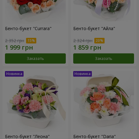
Бенто-букет "Currara"
Бенто-букет "Айла"
2 352 грн
2 324 грн
Заказать
Заказать
Бенто-букет "Леона"
Бенто-букет "Daria"