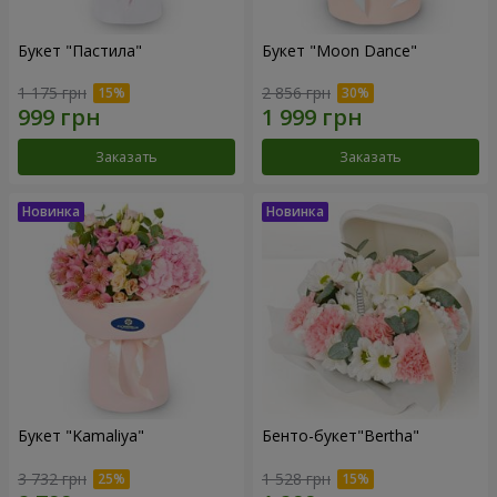
Букет "Пастила"
Букет "Moon Dance"
1 175 грн
2 856 грн
Заказать
Заказать
Букет "Kamaliya"
Бенто-букет"Bertha"
3 732 грн
1 528 грн