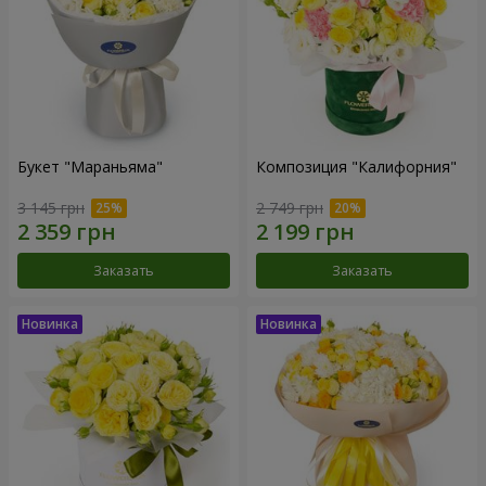
Букет "Мараньяма"
Композиция "Калифорния"
3 145 грн
2 749 грн
Заказать
Заказать