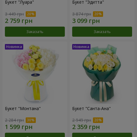
Букет "Луара"
Букет "Эдитта"
3 449 грн
3 874 грн
Заказать
Заказать
Букет "Монтана"
Букет "Санта-Ана"
2 284 грн
2 949 грн