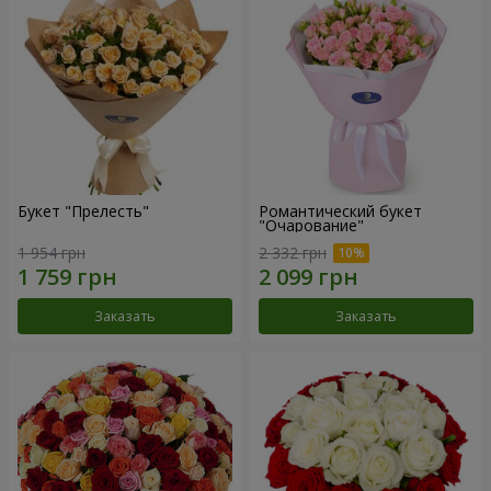
Букет "Прелесть"
Романтический букет
"Очарование"
1 954 грн
2 332 грн
Заказать
Заказать