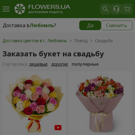
Доставка в
Любомль
?
Да
Сменить
Доставка в
Любомль
|
1813 грн
Доставка цветов в г. Любомль
> Повод > Свадьба
Заказать букет на свадьбу
Cортировка:
дешевые
дорогие
популярные