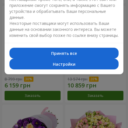
приложение смогут сохранять информацию с Вашего
устройства и обрабатывать Ваши персональные
данные.
Некоторые поставщики могут использовать Ваши
данные на основании законного интереса. Вы можете
изменить свой выбор позже по ссылке внизу страницы.
Принять все
Настройки
Букет "Сила Любви!"
Романтический букет
"Между небом и землей!"
8 799 грн
13 574 грн
Заказать
Заказать