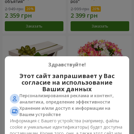
объятия"
роз"
2 949 грн
2 999 грн
Заказать
Заказать
Здравствуйте!
Этот сайт запрашивает у Вас
согласие на использование
Ваших данных
Персонализированная реклама и контент,
Цветы в коробке "15
Букет "Сказка для двоих!"
аналитика, определение эффективности
розовых роз"
Хранение и/или доступ к информации на
2 587 грн
1 732 грн
Вашем устройстве
Информация с Вашего устройства (например, файлы
cookie и уникальные идентификаторы) будет доступна
Заказать
Заказать
поставщикам. Кроме того, они, а также этот сайт или