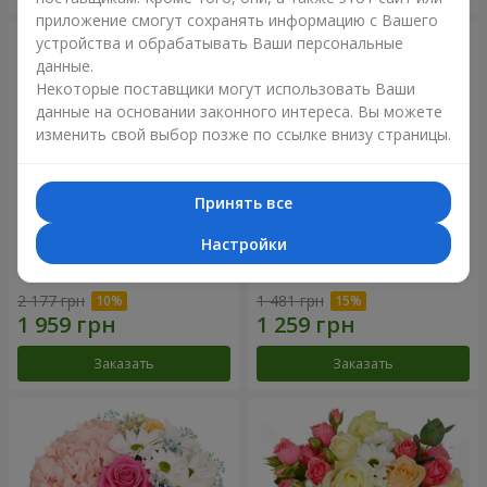
приложение смогут сохранять информацию с Вашего
устройства и обрабатывать Ваши персональные
данные.
Некоторые поставщики могут использовать Ваши
данные на основании законного интереса. Вы можете
изменить свой выбор позже по ссылке внизу страницы.
Принять все
Настройки
Букет "Сказочная осень"
Композиция "Летнее
облако"
2 177 грн
1 481 грн
Заказать
Заказать