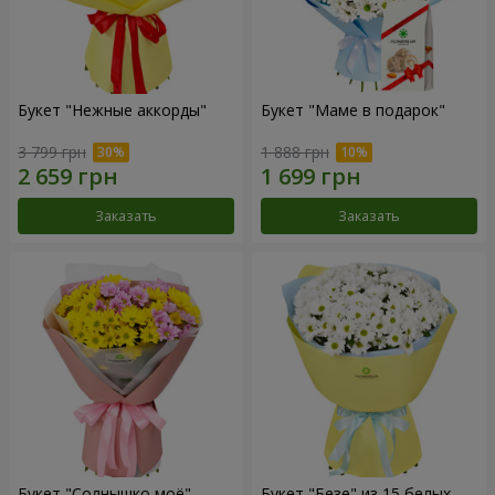
Букет "Нежные аккорды"
Букет "Маме в подарок"
3 799 грн
1 888 грн
Заказать
Заказать
Букет "Солнышко моё"
Букет "Безе" из 15 белых