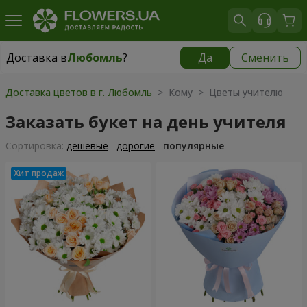
Доставка в
Любомль
?
Да
Сменить
Доставка в
Любомль
|
1813 грн
Доставка цветов в г. Любомль
> Кому > Цветы учителю
Заказать букет на день учителя
Cортировка:
дешевые
дорогие
популярные