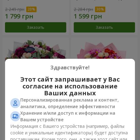
2 249 грн
2 284 грн
Заказать
Заказать
Здравствуйте!
Этот сайт запрашивает у Вас
согласие на использование
Ваших данных
Персонализированная реклама и контент,
Букет "Все для тебя...!"
Букет "Нежная любовь"
аналитика, определение эффективности
Хранение и/или доступ к информации на
5 574 грн
1 332 грн
Вашем устройстве
Информация с Вашего устройства (например, файлы
cookie и уникальные идентификаторы) будет доступна
Заказать
Заказать
поставщикам. Кроме того, они, а также этот сайт или