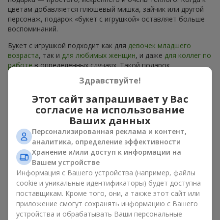
цветам добавляется плюшевый мишка, зайчик или другой
персонаж, подарок «букет с игрушкой» оставляет больше
воспоминаний.
Букет с игрушкой подходит как для
девочек младшего
возраста
, так и
для любимых женщин
, и даже
для коллег по
работе
в определенных случаях. Такой подарок
подчеркивает искреннюю заботу, уют и желание сделать
Здравствуйте!
человеку приятно. На
flowers.ua
можно найти
разнообразные предложения на любой вкус и бюджет,
Этот сайт запрашивает у Вас
чтобы сделать подарок в г. Лесники незабываемым.
согласие на использование
Ваших данных
Как мягкая игрушка
Персонализированная реклама и контент,
подчеркивает эмоции вместе
аналитика, определение эффективности
Хранение и/или доступ к информации на
с цветами
Вашем устройстве
Информация с Вашего устройства (например, файлы
Букет с игрушкой — универсальное и всегда удачное
cookie и уникальные идентификаторы) будет доступна
решение. Такое сочетание удваивает эмоции и позволяет
поставщикам. Кроме того, они, а также этот сайт или
их обновлять в памяти каждый раз, когда плюшевый друг
приложение смогут сохранять информацию с Вашего
попадает в поле зрения. Вместе букет с игрушкой
устройства и обрабатывать Ваши персональные
работают идеально. Цветы и игрушка создают баланс