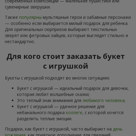
современных композиций — маленькие пушистики или
сувенирные зверушки.
Также
популярны
мультяшные герои и забавные персонажи
— особенно если выбирается милый подарок для ребенка.
Для оригинальных сюрпризов выбирают текстильных
зверят или фетровых зайцев, которые выглядят стильно и
нестандартно.
Для кого стоит заказать букет
с игрушкой
Букеты с игрушкой подходят во многих ситуациях:
Букет с игрушкой — идеальный подарок для девочки,
которая любит волшебные сказки;
Это теплый знак внимания для
любимого человека
;
Букет с игрушкой — удачное решение для
небанального подарка
коллеге
, с которой хочется
разделить теплые эмоции.
Подарки, как букет с игрушкой, часто выбирают на
день
рождения
, как приятное дополнение для свиданий,