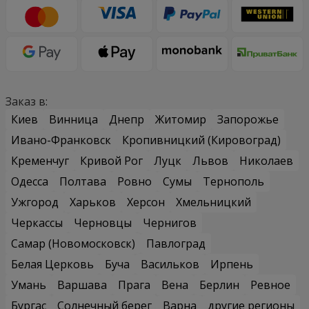
Заказ в:
Киев
Винница
Днепр
Житомир
Запорожье
Ивано-Франковск
Кропивницкий (Кировоград)
Кременчуг
Кривой Рог
Луцк
Львов
Николаев
Одесса
Полтава
Ровно
Сумы
Тернополь
Ужгород
Харьков
Херсон
Хмельницкий
Черкассы
Черновцы
Чернигов
Самар (Новомосковск)
Павлоград
Белая Церковь
Буча
Васильков
Ирпень
Умань
Варшава
Прага
Вена
Берлин
Ревное
Бургас
Солнечный берег
Варна
другие регионы