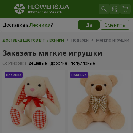
Доставка в
Лесники
?
Да
Сменить
Доставка в
Лесники
|
бесплатно
Доставка цветов в г. Лесники
> Подарки > Мягкие игрушки
Заказать мягкие игрушки
Cортировка:
дешевые
дорогие
популярные