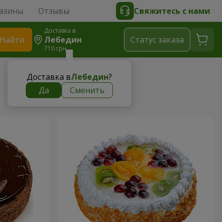
азины
Отзывы
Свяжитесь с нами
Доставка в
Найти
Лебедин
Cтатус заказа
710 грн
Доставка в
Лебедин
?
Да
Сменить