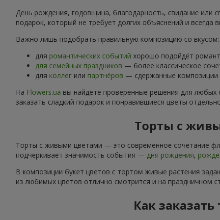
День рождения, годовщина, благодарность, свидание или с
подарок, который не требует долгих объяснений и всегда в
Важно лишь подобрать правильную композицию со вкусом:
для
романтических событий
хорошо подойдёт романти
для семейных праздников
— более классическое соче
для
коллег
или
партнёров
— сдержанные композиции б
На
Flowers.ua
вы найдёте проверенные решения для любых 
заказать сладкий подарок и понравившиеся цветы отдельн
Торты с живы
Торты с живыми цветами — это современное сочетание фло
подчёркивает значимость события —
дня рождения
,
рожде
В композиции букет цветов с тортом живые растения задаю
из любимых цветов отлично смотрится и на праздничном ст
Как заказать 