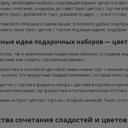
едину, необходимо выбрать подходящий вариант десерта и цвето
шее сочетание, а курьеры доставят букет цветов с тортом вов
аете букет, добавляете торт, указываете адрес — и всё готово.
тавкой по Лебедину в одном заказе. В каталоге удобно подобр
овать заказ букет цветов с тортом под ваши задачи, подобрав
ные идеи подарочных наборов — цвет
ентом, так и оригинальным подарочным набором со сладким ак
ветами, или создать собственный вариант.
лористика в спокойной цветовой гамме и мини-торт с нежным к
я коллеги. Это аккуратный сладкий комплимент, который легко п
ветов с тортом в формате набора с цветами в коробке и ориги
ьная композиция, где флористика и гастрономическая эстетика
мание на букет цветов с тортом с ягодной начинкой. Такие соч
ва сочетания сладостей и цветов