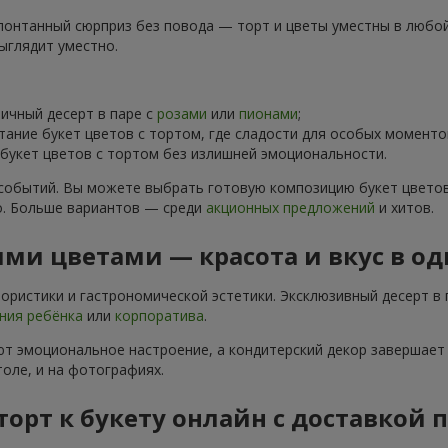
понтанный сюрприз без повода — торт и цветы уместны в любой 
ыглядит уместно.
чный десерт в паре с
розами
или
пионами
;
тание букет цветов с тортом, где сладости для особых момен
укет цветов с тортом без излишней эмоциональности.
событий. Вы можете выбрать готовую композицию букет цветов
о. Больше вариантов — среди
акционных предложений
и хитов.
ми цветами — красота и вкус в о
ристики и гастрономической эстетики. Эксклюзивный десерт в 
ния ребёнка
или
корпоратива
.
т эмоциональное настроение, а кондитерский декор завершает 
оле, и на фотографиях.
торт к букету онлайн с доставкой 