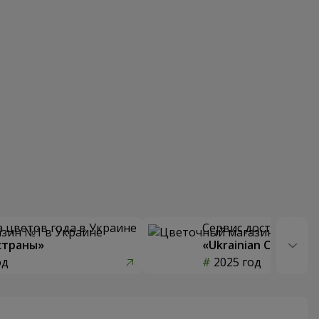
 цветов года в Украине
Сервис доставки цв
страны»
«Ukrainian Choice»
од
2025 год