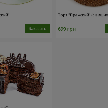
ский"
Торт "Пражский" (с вишне
Заказать
ьяж"