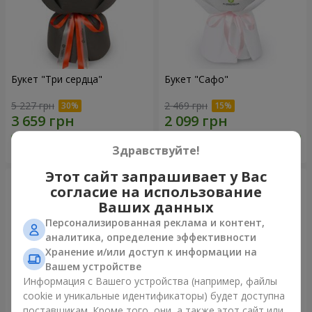
Букет "Три сердца"
Букет "Сафо"
5 227 грн
2 469 грн
Заказать
Заказать
Здравствуйте!
Этот сайт запрашивает у Вас
согласие на использование
Ваших данных
Персонализированная реклама и контент,
аналитика, определение эффективности
Хранение и/или доступ к информации на
Вашем устройстве
Информация с Вашего устройства (например, файлы
cookie и уникальные идентификаторы) будет доступна
поставщикам. Кроме того, они, а также этот сайт или