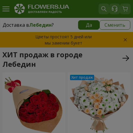
Доставка в
Лебедин
?
Да
Сменить
Доставка в
Лебедин
|
710 грн
Цветы простоят 5 дней или
мы заменим букет
ХИТ продаж в городе
Лебедин