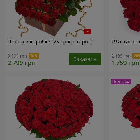
Цветы в коробке "25 красных роз!"
19 алых роз
3 999 грн
2 199 грн
Заказать