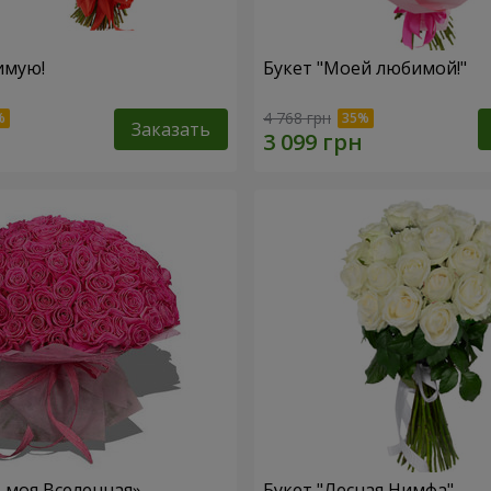
имую!
Букет "Моей любимой!"
4 768 грн
Заказать
– моя Вселенная»
Букет "Лесная Нимфа"