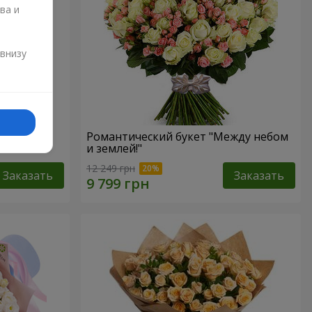
ва и
и
 внизу
Романтический букет "Между небом
и землей!"
12 249 грн
Заказать
Заказать