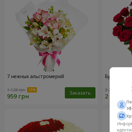
7 нежных альстромерий
Букет "В Д
1 128 грн
3 229 грн
Заказать
Пе
эф
Хр
Информ
иденти