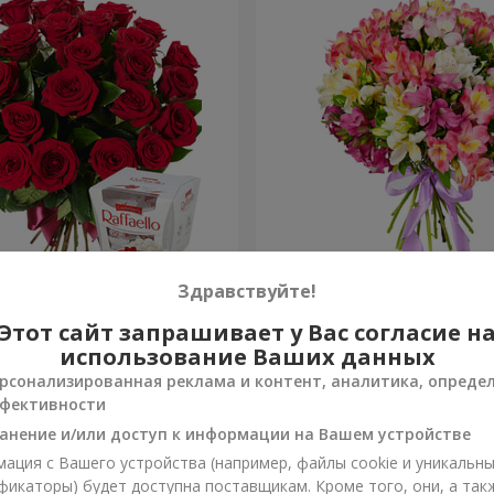
ень рождения, с любовью!"
Букет "Сказка для двоих!"
Здравствуйте!
Этот сайт запрашивает у Вас согласие н
1 666 грн
Заказать
использование Ваших данных
рсонализированная реклама и контент, аналитика, опреде
фективности
анение и/или доступ к информации на Вашем устройстве
ация с Вашего устройства (например, файлы cookie и уникальн
фикаторы) будет доступна поставщикам. Кроме того, они, а так