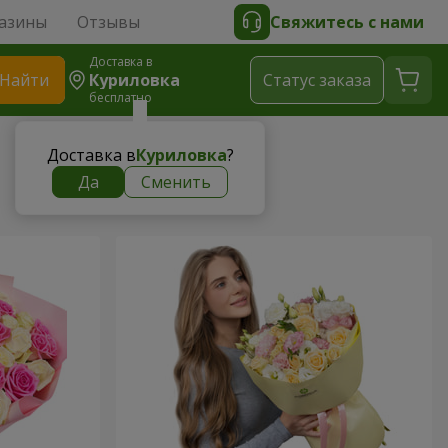
азины
Отзывы
Свяжитесь с нами
Доставка в
Найти
Куриловка
Cтатус заказа
бесплатно
Доставка в
Куриловка
?
Да
Сменить