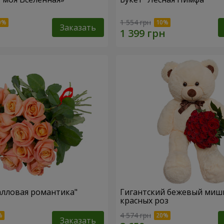
1 554 грн
Заказать
алловая романтика"
Гигантский бежевый мишк
красных роз
4 574 грн
Заказать