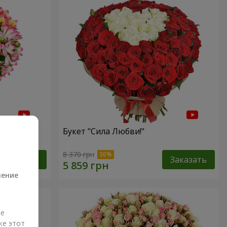
Букет "Сила Любви!"
а
8 370 грн
Заказать
Заказать
ление
ые
же этот