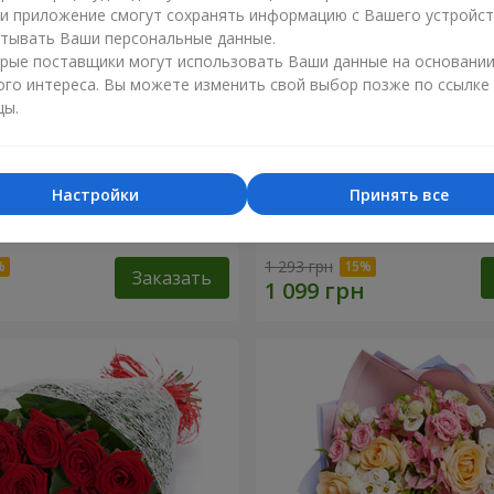
ли приложение смогут сохранять информацию с Вашего устройст
тывать Ваши персональные данные.
рые поставщики могут использовать Ваши данные на основани
ого интереса. Вы можете изменить свой выбор позже по ссылке
цы.
Настройки
Принять все
сторге от тебя!"
11 красных роз
1 293 грн
Заказать