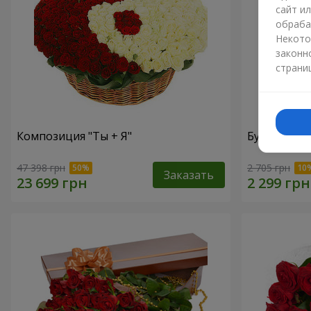
сайт и
обраба
Некото
законн
страни
Композиция "Ты + Я"
Букет "В во
47 398 грн
2 705 грн
Заказать