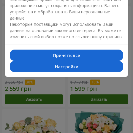
приложение смогут сохранять информацию с Вашего
устройства и обрабатывать Ваши персональные
данные.
Некоторые поставщики могут использовать Ваши
данные на основании законного интереса. Вы можете
изменить свой выбор позже по ссылке внизу страницы.
Принять все
Настройки
Цветы в коробке "Барокко"
Букет "Розовый вкус
ванили"
3 656 грн
1 777 грн
Заказать
Заказать