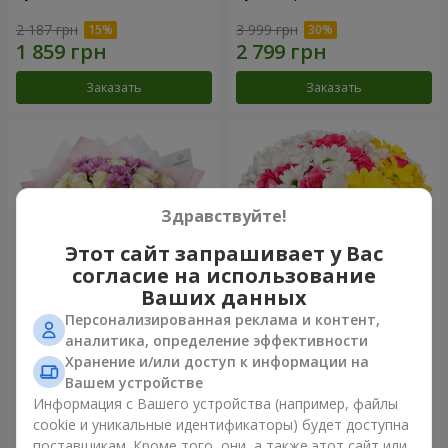
2 187 грн
3 999 грн
Заказать
Заказать
Здравствуйте!
Этот сайт запрашивает у Вас
согласие на использование
Ваших данных
Персонализированная реклама и контент,
Букет "Дежавю"
Цветы в коробке "Мое
аналитика, определение эффективности
сердце"
Хранение и/или доступ к информации на
2 540 грн
1 293 грн
Вашем устройстве
Информация с Вашего устройства (например, файлы
cookie и уникальные идентификаторы) будет доступна
Заказать
Заказать
поставщикам. Кроме того, они, а также этот сайт или