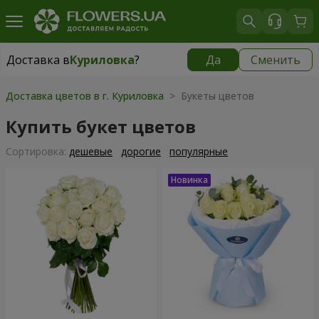
Доставка в
Куриловка
?
Да
Сменить
Доставка в
Куриловка
|
бесплатно
Доставка цветов в г. Куриловка
> Букеты цветов
Купить букет цветов
Cортировка:
дешевые
дорогие
популярные