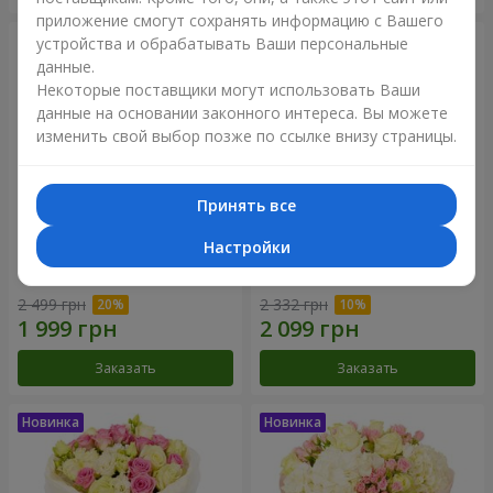
приложение смогут сохранять информацию с Вашего
устройства и обрабатывать Ваши персональные
данные.
Некоторые поставщики могут использовать Ваши
данные на основании законного интереса. Вы можете
изменить свой выбор позже по ссылке внизу страницы.
Принять все
Настройки
Букет "Дуэт гармонии"
Букет "My Lady"
2 499 грн
2 332 грн
Заказать
Заказать