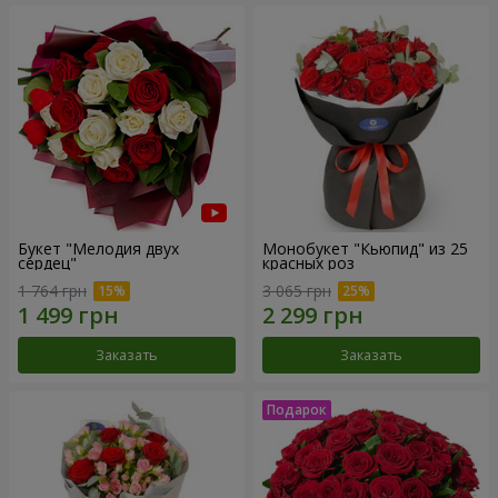
Букет "Мелодия двух
Монобукет "Кьюпид" из 25
сердец"
красных роз
1 764 грн
3 065 грн
Заказать
Заказать