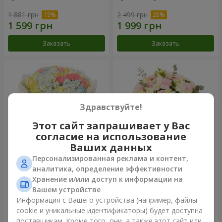
1 881 грн
2 499 грн
Заказать
Заказать
Здравствуйте!
Этот сайт запрашивает у Вас
согласие на использование
Ваших данных
Персонализированная реклама и контент,
Букет "Небесная лазурь"
Букет "Secret"
аналитика, определение эффективности
Хранение и/или доступ к информации на
5 383 грн
2 510 грн
Вашем устройстве
Информация с Вашего устройства (например, файлы
cookie и уникальные идентификаторы) будет доступна
Заказать
Заказать
поставщикам. Кроме того, они, а также этот сайт или