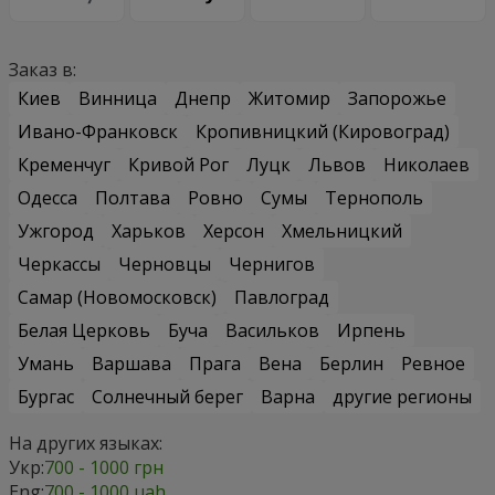
Заказ в:
Киев
Винница
Днепр
Житомир
Запорожье
Ивано-Франковск
Кропивницкий (Кировоград)
Кременчуг
Кривой Рог
Луцк
Львов
Николаев
Одесса
Полтава
Ровно
Сумы
Тернополь
Ужгород
Харьков
Херсон
Хмельницкий
Черкассы
Черновцы
Чернигов
Самар (Новомосковск)
Павлоград
Белая Церковь
Буча
Васильков
Ирпень
Умань
Варшава
Прага
Вена
Берлин
Ревное
Бургас
Солнечный берег
Варна
другие регионы
На других языках:
Укр:
700 - 1000 грн
Eng:
700 - 1000 uah