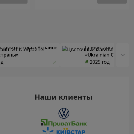
 цветов года в Украине
Сервис доставки цв
страны»
«Ukrainian Choice»
од
2025 год
Наши клиенты