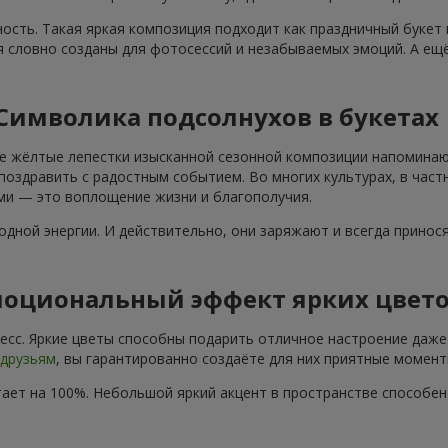
ость. Такая яркая композиция подходит как праздничный букет
я словно созданы для фотосессий и незабываемых эмоций. А ещё
Символика подсолнухов в букетах
е жёлтые лепестки изысканной сезонной композиции напоминают
поздравить с радостным событием. Во многих культурах, в част
ами — это воплощение жизни и благополучия.
дной энергии. И действительно, они заряжают и всегда принос
оциональный эффект ярких цвет
сс. Яркие цветы способны подарить отличное настроение даже 
друзьям
, вы гарантированно создаёте для них приятные момент
ает на 100%. Небольшой яркий акцент в пространстве способе