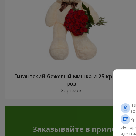
Гигантский бежевый мишка и 25 красных
роз
Харьков
Пе
эф
Хр
Заказывайте в приложен
Информ
иденти