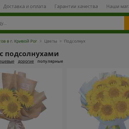
Доставка и оплата
Гарантии качества
Наши маг
ов в г. Кривой Рог
> Цветы > Подсолнух
 с подсолнухами
ешевые
дорогие
популярные