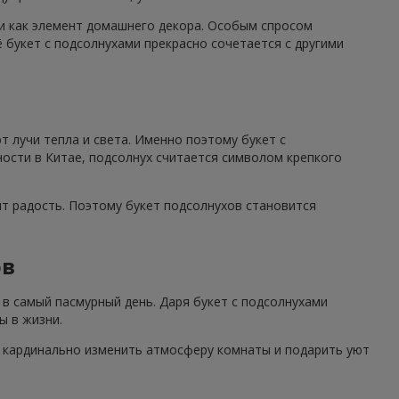
 и как элемент домашнего декора. Особым спросом
 букет с подсолнухами прекрасно сочетается с другими
 лучи тепла и света. Именно поэтому букет с
ности в Китае, подсолнух считается символом крепкого
ят радость. Поэтому букет подсолнухов становится
ов
в самый пасмурный день. Даря букет с подсолнухами
ы в жизни.
н кардинально изменить атмосферу комнаты и подарить уют