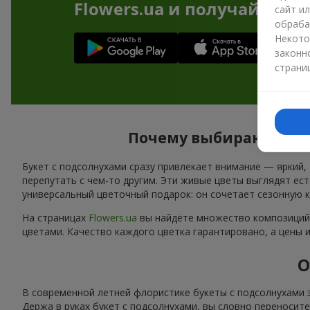
Flowers.ua и получайте бо
сайт и
обраба
Некото
законн
страни
Почему выбирают буке
Букет с подсолнухами сразу привлекает внимание — яркий,
перепутать с чем-то другим. Эти живые цветы выглядят ес
универсальный цветочный подарок: он сочетает сезонную 
На страницах
Flowers.ua
вы найдёте множество композиций 
цветами. Качество каждого цветка гарантировано, а цены 
О
В современной летней флористике букеты с подсолнухами 
Держа в руках букет с подсолнухами, вы словно переносит