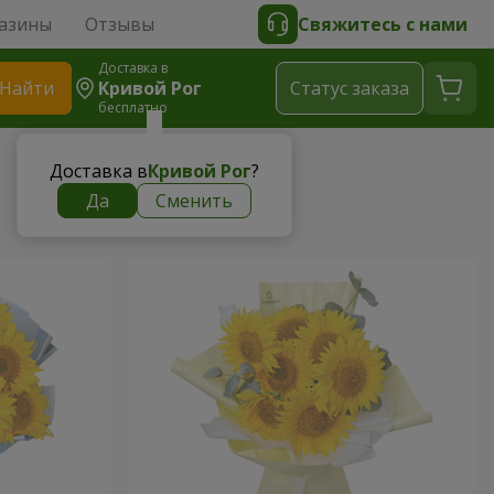
азины
Отзывы
Свяжитесь с нами
Доставка в
Найти
Кривой Рог
Cтатус заказа
бесплатно
Доставка в
Кривой Рог
?
Да
Сменить