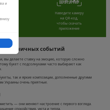
ва и
Наведите камеру
и
на QR-код,
 внизу
чтобы скачать
приложение
я праздничных событий
ми, вы делаете ставку на эмоцию, которую сложно
этому букет с подсолнухами часто выбирают как
.
кеты, так и яркие композиции, дополненные другими
ам Украины очень приятные.
и
метить — они меняют настроение с первого взгляда.
ущение спокойствия, уюта и тепла.