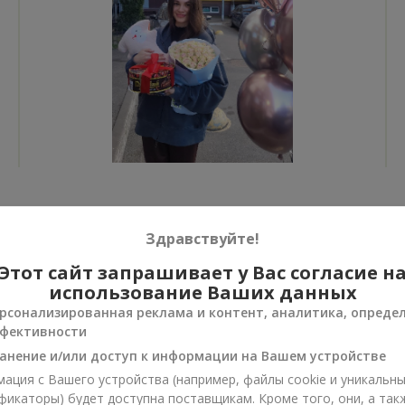
Все фото доставок
Здравствуйте!
Заказать этот товар
Этот сайт запрашивает у Вас согласие н
использование Ваших данных
рсонализированная реклама и контент, аналитика, опреде
фективности
анение и/или доступ к информации на Вашем устройстве
ии
ация с Вашего устройства (например, файлы cookie и уникальн
фикаторы) будет доступна поставщикам. Кроме того, они, а так