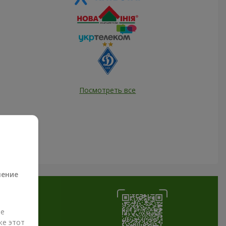
Посмотреть все
а
ление
ые
же этот