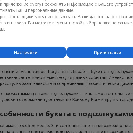
нусы
ли приложение смогут сохранять информацию с Вашего устройст
тывать Ваши персональные данные.
рые поставщики могут использовать Ваши данные на основани
ого интереса. Вы можете изменить свой выбор позже по ссылке
цы.
Настройки
Принять все
ты с подсолнухами в г. Кривой Рог дл
 тёплый и очень живой. Когда вы выбираете букет с подсолнуха
тественно, эстетично и уместно для разных событий. Именно по
красоту, выразительность и современный флористический дизайн
с ароматными цветами подсолнухами — как самостоятельные бу
и условия оформления доставки по Кривому Рогу и другим город
собенности букета с подсолнухам
занимают особое место. Эти солнечные цветы невозможно не за
есь на осеннюю цветочную поляну, где жёлтые цветы создают ощ