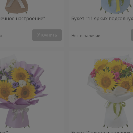
нечное настроение"
Букет "11 ярких подсолну
Уточнить
и
Нет в наличии
икс"
Букет "Солнце в подарок"