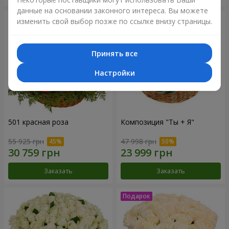
данные на основании законного интереса. Вы можете
изменить свой выбор позже по ссылке внизу страницы.
Принять все
Настройки
501 красная роза
Композиция "Ты + Я"
55 925 грн
47 998 грн
Заказать
Заказать