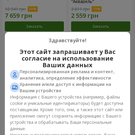
"Акварель"
10 941 грн
3 011 грн
Заказать
Заказать
Здравствуйте!
Этот сайт запрашивает у Вас
согласие на использование
Ваших данных
Персонализированная реклама и контент,
аналитика, определение эффективности
Хранение и/или доступ к информации на
Вашем устройстве
Информация с Вашего устройства (например, файлы
151 красная роза
101 разноцветная роза
cookie и уникальные идентификаторы) будет доступна
поставщикам. Кроме того, они, а также этот сайт или
15 744 грн
8 152 грн
приложение смогут сохранять информацию с Вашего
устройства и обрабатывать Ваши персональные
данные.
Заказать
Заказать
Некоторые поставщики могут использовать Ваши