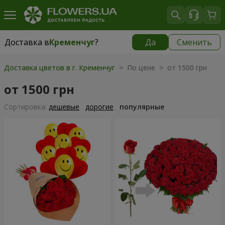
Доставка в
Кременчуг
?
Да
Сменить
Доставка в
Кременчуг
|
бесплатно
Доставка цветов в г. Кременчуг
> По цене > от 1500 грн
от 1500 грн
Cортировка:
дешевые
дорогие
популярные