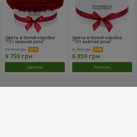
Цветы в белой коробке
Цветы в белой коробке
"151 красная роза"
"101 красная роза"
15 014 грн
9 799 грн
Заказать
Заказать
Наши достижения
Доставка цветов года в Украине
«Выбор страны»
2026 год