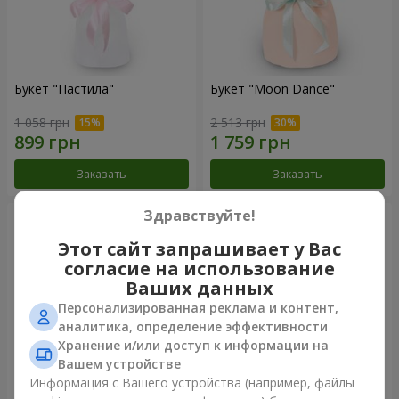
Букет "Пастила"
Букет "Moon Dance"
1 058 грн
2 513 грн
Заказать
Заказать
Здравствуйте!
Этот сайт запрашивает у Вас
согласие на использование
Ваших данных
Персонализированная реклама и контент,
аналитика, определение эффективности
Хранение и/или доступ к информации на
Вашем устройстве
Информация с Вашего устройства (например, файлы
Букет "Kamaliya"
Бенто-букет"Bertha"