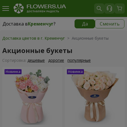
Доставка в
Кременчуг
?
Да
Сменить
Доставка в
Кременчуг
|
бесплатно
Доставка цветов в г. Кременчуг
> Акционные букеты
Акционные букеты
Cортировка:
дешевые
дорогие
популярные