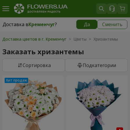
Доставка в
Кременчуг
?
Да
Сменить
Доставка в
Кременчуг
|
бесплатно
Доставка цветов в г. Кременчуг
> Цветы > Хризантемы
Заказать хризантемы
Cортировка
Подкатегории