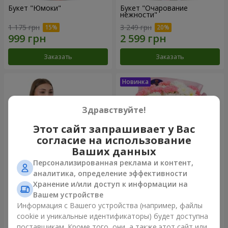
Букет "Юмоки"
Букет "Очарование
нежности"
1 175 грн
3 249 грн
Заказать
Заказать
Здравствуйте!
Этот сайт запрашивает у Вас
согласие на использование
Ваших данных
Персонализированная реклама и контент,
аналитика, определение эффективности
Хранение и/или доступ к информации на
Композиция "Белоснежная
Букет "Sentiment"
гармония"
Вашем устройстве
2 799 грн
1 528 грн
Информация с Вашего устройства (например, файлы
cookie и уникальные идентификаторы) будет доступна
поставщикам. Кроме того, они, а также этот сайт или