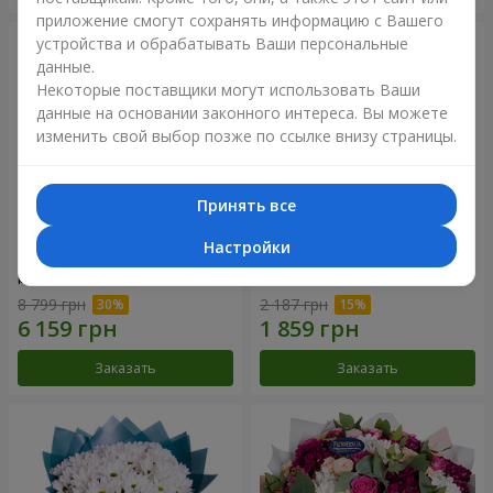
приложение смогут сохранять информацию с Вашего
устройства и обрабатывать Ваши персональные
данные.
Некоторые поставщики могут использовать Ваши
данные на основании законного интереса. Вы можете
изменить свой выбор позже по ссылке внизу страницы.
Принять все
Настройки
Цветы в коробке "101
Букет "Цветочное Selfie!"
розовая роза"
8 799 грн
2 187 грн
Заказать
Заказать