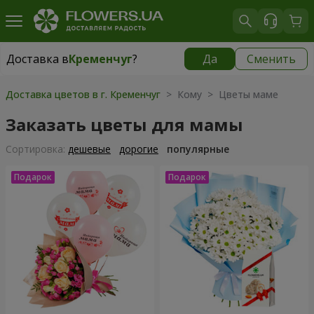
Доставка в
Кременчуг
?
Да
Сменить
Доставка в
Кременчуг
|
бесплатно
Доставка цветов в г. Кременчуг
> Кому > Цветы маме
Заказать цветы для мамы
Cортировка:
дешевые
дорогие
популярные