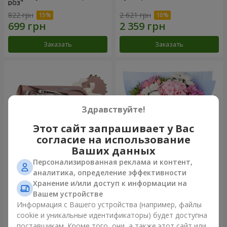
роз"
822 грн
2 621 грн
Заказать
Заказать
Здравствуйте!
Этот сайт запрашивает у Вас
согласие на использование
Ваших данных
Персонализированная реклама и контент,
Букет "7 розовых роз!"
Романтический букет
аналитика, определение эффективности
"Небеса"
Хранение и/или доступ к информации на
999 грн
2 074 грн
Вашем устройстве
Информация с Вашего устройства (например, файлы
cookie и уникальные идентификаторы) будет доступна
Заказать
Заказать
поставщикам. Кроме того, они, а также этот сайт или