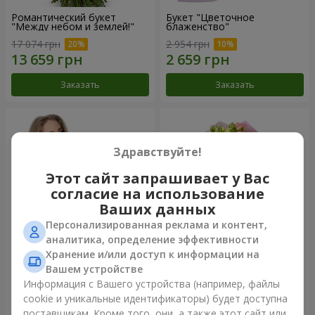
Романтический букет
Букет "Цветочное
"Между небом и землей!"
блаженство"
17 074 грн
2 954 грн
Заказать
Заказать
Здравствуйте!
Этот сайт запрашивает у Вас
согласие на использование
Ваших данных
Персонализированная реклама и контент,
аналитика, определение эффективности
Хранение и/или доступ к информации на
Букет "Королеве сердца"
Микс "Планета роз" из 51
Вашем устройстве
кустовой розы
Информация с Вашего устройства (например, файлы
2 999 грн
7 764 грн
cookie и уникальные идентификаторы) будет доступна
поставщикам. Кроме того, они, а также этот сайт или