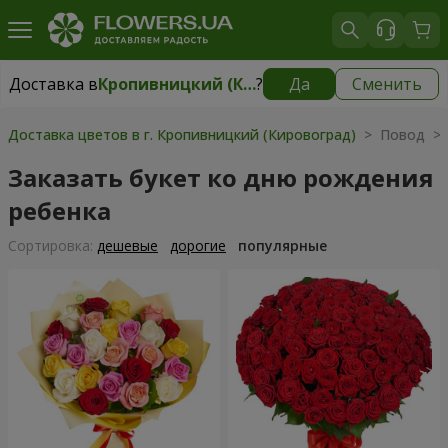
Доставка в
Кропивницкий (Кировоград)
?
Да
Сменить
Доставка в
Кропивницкий (Кировоград)
|
бесплатно
Доставка цветов в г. Кропивницкий (Кировоград)
> Повод > 
Заказать букет ко дню рождения
ребенка
Cортировка:
дешевые
дорогие
популярные