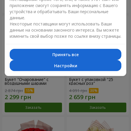
приложение смогут сохранять информацию с Вашего
Заказать
Заказать
устройства и обрабатывать Ваши персональные
данные.
Некоторые поставщики могут использовать Ваши
данные на основании законного интереса. Вы можете
изменить свой выбор позже по ссылке внизу страницы.
Принять все
Настройки
Букет "Очарование" с
Букет с упаковкой "25
воздушными шарами
красных роз"
2 874 грн
4 091 грн
Заказать
Заказать