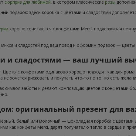
ёт
сюрприз для любимой
, в котором классические
розы
дополнены
ный подарок: здесь коробка с цветами и сладостями дополняет
ерии
хорошо сочетаются с конфетами Merci, поддерживая нежну
 микса и сладостей под ваш повод и оформим подарок — цветы
ми и сладостями — ваш лучший вы
. Цветы с конфетами одинаково хорошо подходят как для роман
 не хочется рисковать и покупать что-то не то, но есть желани
ак символ заботы и делают композицию цветов с конфетами бол
чно.
дом: оригинальный презент для в
 Чёрный, белый или молочный — шоколадная коробка с цветами 
ими как конфеты Merci, дарят получателю тепло в сердце и при