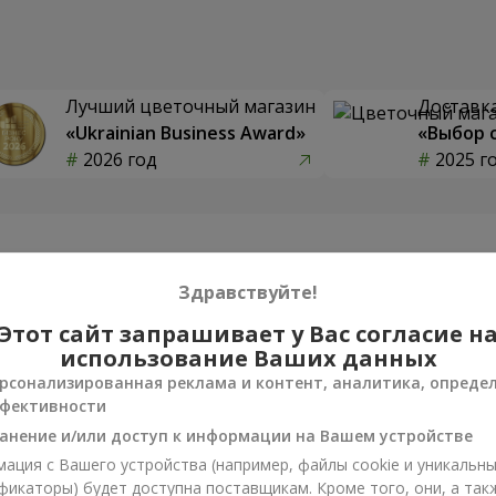
Лучший цветочный магазин
Доставка
«Ukrainian Business Award»
«Выбор 
2026 год
2025 г
Фотогалерея
Здравствуйте!
Этот сайт запрашивает у Вас согласие н
использование Ваших данных
рсонализированная реклама и контент, аналитика, опреде
фективности
анение и/или доступ к информации на Вашем устройстве
ация с Вашего устройства (например, файлы cookie и уникальн
фикаторы) будет доступна поставщикам. Кроме того, они, а так