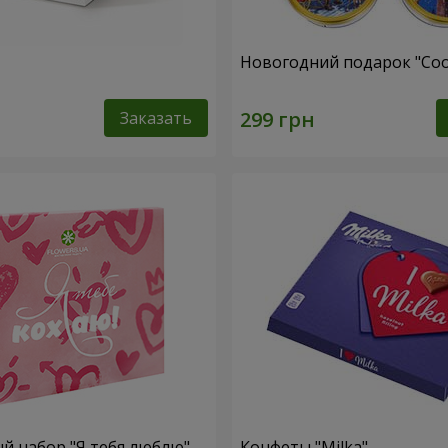
Новогодний подарок "Coo
Заказать
 набор "Я тебя люблю"
Конфеты "Milka"