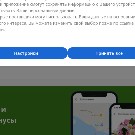
ли приложение смогут сохранять информацию с Вашего устройст
тывать Ваши персональные данные.
рые поставщики могут использовать Ваши данные на основани
ого интереса. Вы можете изменить свой выбор позже по ссылке
цы.
Все фото доставок
Настройки
Принять все
Заказать этот товар
ии
нусы