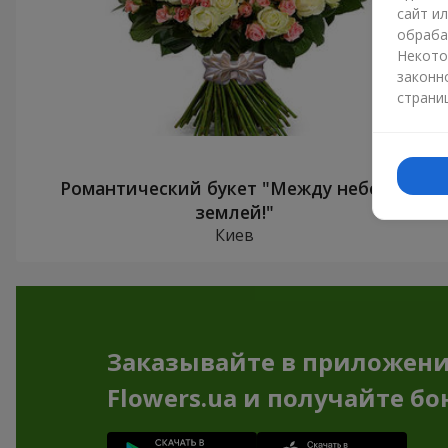
сайт и
обраба
Некото
законн
страни
Романтический букет "Между небом и
землей!"
Киев
Заказывайте в приложен
Flowers.ua и получайте бо