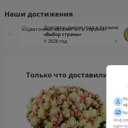
Наши достижения
Доставка цветов года в Украине
«Выбор страны»
2026 год
Только что доставили
Пе
эф
Хр
Информ
иденти