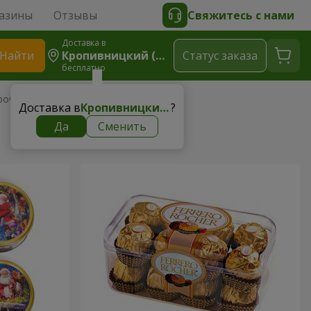
азины
Отзывы
Свяжитесь с нами
Доставка в
Найти
Кропивницкий (Кировоград)
Cтатус заказа
бесплатно
рочие сладости
Доставка в
Кропивницкий (Кировоград)
?
Да
Сменить