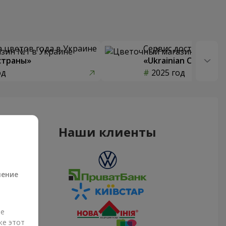
 цветов года в Украине
Сервис доставки цв
страны»
«Ukrainian Choice»
од
2025 год
Наши клиенты
а
ление
ые
же этот