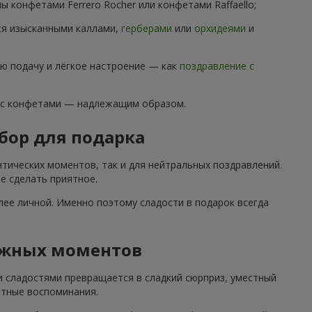
 конфетами Ferrero Rocher или конфетами Raffaello;
ся изысканными каллами,
герберами
или
орхидеями
и
ю подачу и лёгкое настроение — как
поздравление с
 с конфетами — надлежащим образом.
бор для подарка
тических моментов, так и для нейтральных поздравлений.
е сделать приятное.
ее личной. Именно поэтому сладости в подарок всегда
ажных моментов
и сладостями превращается в сладкий сюрприз, уместный
ятные воспоминания.