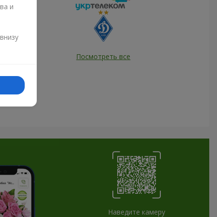
ва и
и
 внизу
Посмотреть все
Наведите камеру