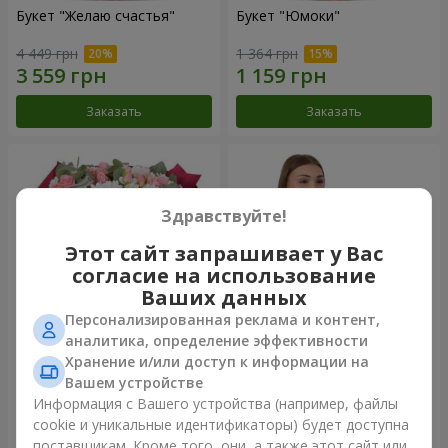
Букет "Желаю счастья"
Букет "Юмоки"
4 449 грн
1 364 грн
Заказать
Заказать
Здравствуйте!
Этот сайт запрашивает у Вас
согласие на использование
Ваших данных
Персонализированная реклама и контент,
аналитика, определение эффективности
Хранение и/или доступ к информации на
Букет "Очарование
Композиция "Белоснежная
нежности"
гармония"
Вашем устройстве
3 749 грн
3 145 грн
Информация с Вашего устройства (например, файлы
cookie и уникальные идентификаторы) будет доступна
поставщикам. Кроме того, они, а также этот сайт или