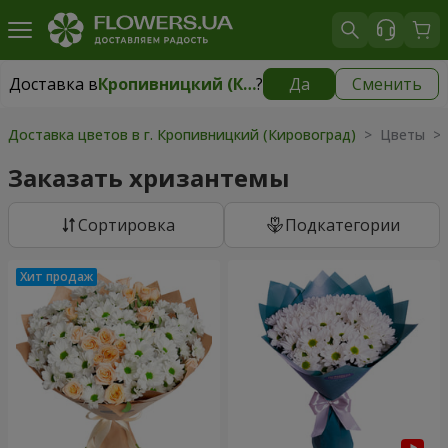
Доставка в
Кропивницкий (Кировоград)
?
Да
Сменить
Доставка в
Кропивницкий (Кировоград)
|
бесплатно
Доставка цветов в г. Кропивницкий (Кировоград)
> Цветы > 
Заказать хризантемы
Cортировка
Подкатегории