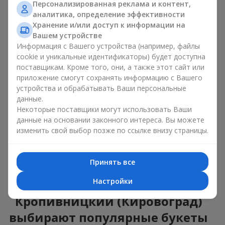
Универсальные букеты. Для тех, кто не хочет
Персонализированная реклама и контент,
ошибиться с выбором, идеальный вариант —
аналитика, определение эффективности
универсальный букет. Это композиции, которые
Хранение и/или доступ к информации на
подходят для любого возраста и пола, а их состав
Вашем устройстве
можно адаптировать под любое мероприятие.
Информация с Вашего устройства (например, файлы
Массовые цветочные предпочтения. Пионы,
cookie и уникальные идентификаторы) будет доступна
тюльпаны, ромашки — это популярные букеты,
поставщикам. Кроме того, они, а также этот сайт или
которые остаются привлекательными для
приложение смогут сохранять информацию с Вашего
покупателей. Они не только прекрасно выглядят, но и
устройства и обрабатывать Ваши персональные
отражают атмосферу свежести и природной красоты.
данные.
Некоторые поставщики могут использовать Ваши
Популярные цветы для букетов часто меняются в
данные на основании законного интереса. Вы можете
зависимости от времени года, но эти классические
изменить свой выбор позже по ссылке внизу страницы.
композиции всегда остаются в списке самых
востребованных. Если вы хотите быть уверенными в своём
выборе, смело обращайтесь к этим проверенным временем
цветам.
Принять все
Настройки
Для каких событий в г.
Кропивницкий (Кировоград)
выбирают популярные букеты