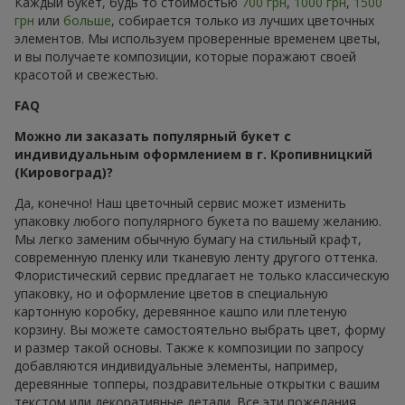
Каждый букет, будь то стоимостью
700 грн
,
1000 грн
,
1500
грн
или
больше
, собирается только из лучших цветочных
элементов. Мы используем проверенные временем цветы,
и вы получаете композиции, которые поражают своей
красотой и свежестью.
FAQ
Можно ли заказать популярный букет с
индивидуальным оформлением в г. Кропивницкий
(Кировоград)?
Да, конечно! Наш цветочный сервис может изменить
упаковку любого популярного букета по вашему желанию.
Мы легко заменим обычную бумагу на стильный крафт,
современную пленку или тканевую ленту другого оттенка.
Флористический сервис предлагает не только классическую
упаковку, но и оформление цветов в специальную
картонную коробку, деревянное кашпо или плетеную
корзину. Вы можете самостоятельно выбрать цвет, форму
и размер такой основы. Также к композиции по запросу
добавляются индивидуальные элементы, например,
деревянные топперы, поздравительные открытки с вашим
текстом или декоративные детали. Все эти пожелания