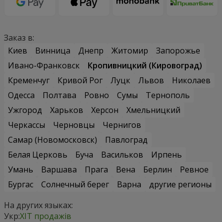
Заказ в:
Киев
Винница
Днепр
Житомир
Запорожье
Ивано-Франковск
Кропивницкий (Кировоград)
Кременчуг
Кривой Рог
Луцк
Львов
Николаев
Одесса
Полтава
Ровно
Сумы
Тернополь
Ужгород
Харьков
Херсон
Хмельницкий
Черкассы
Черновцы
Чернигов
Самар (Новомосковск)
Павлоград
Белая Церковь
Буча
Васильков
Ирпень
Умань
Варшава
Прага
Вена
Берлин
Ревное
Бургас
Солнечный берег
Варна
другие регионы
На других языках:
Укр:
ХІТ продажів