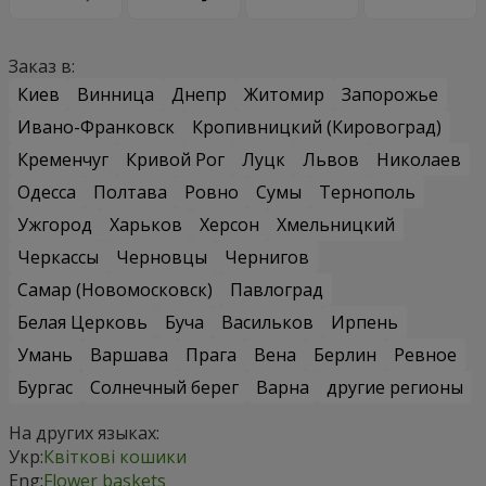
Заказ в:
Киев
Винница
Днепр
Житомир
Запорожье
Ивано-Франковск
Кропивницкий (Кировоград)
Кременчуг
Кривой Рог
Луцк
Львов
Николаев
Одесса
Полтава
Ровно
Сумы
Тернополь
Ужгород
Харьков
Херсон
Хмельницкий
Черкассы
Черновцы
Чернигов
Самар (Новомосковск)
Павлоград
Белая Церковь
Буча
Васильков
Ирпень
Умань
Варшава
Прага
Вена
Берлин
Ревное
Бургас
Солнечный берег
Варна
другие регионы
На других языках:
Укр:
Квіткові кошики
Eng:
Flower baskets