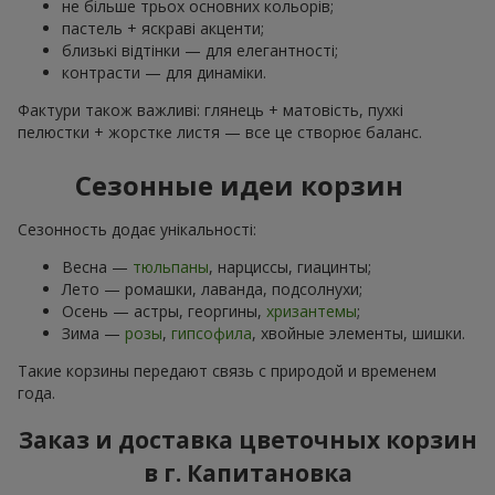
не більше трьох основних кольорів;
пастель + яскраві акценти;
близькі відтінки — для елегантності;
контрасти — для динаміки.
Фактури також важливі: глянець + матовість, пухкі
пелюстки + жорстке листя — все це створює баланс.
Сезонные идеи корзин
Сезонность додає унікальності:
Весна —
тюльпаны
, нарциссы, гиацинты;
Лето — ромашки, лаванда, подсолнухи;
Осень — астры, георгины,
хризантемы
;
Зима —
розы
,
гипсофила
, хвойные элементы, шишки.
Такие корзины передают связь с природой и временем
года.
Заказ и доставка цветочных корзин
в г. Капитановка