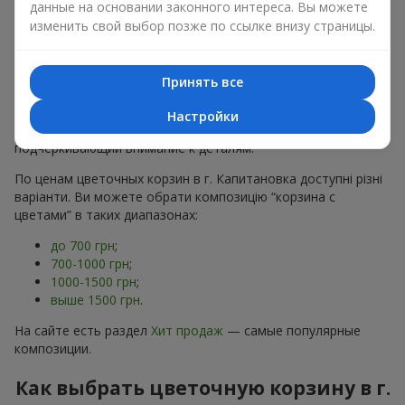
данные на основании законного интереса. Вы можете
хризантем
в строгих формах;
изменить свой выбор позже по ссылке внизу страницы.
Романтические варианты
— корзины в пастельных
тонах, пионы,
гипсофила
;
Минималистичные решения
— натуральные формы,
акцент на цвет или текстуру.
Принять все
Есть также
VIP-композиции
— роскошные корзины для
Настройки
особых случаев. Каждое изделие — оригинальный подарок,
подчёркивающий внимание к деталям.
По ценам цветочных корзин в г. Капитановка доступні різні
варіанти. Ви можете обрати композицію “корзина с
цветами” в таких диапазонах:
до 700 грн
;
700-1000 грн
;
1000-1500 грн
;
выше 1500 грн
.
На сайте есть раздел
Хит продаж
— самые популярные
композиции.
Как выбрать цветочную корзину в г.