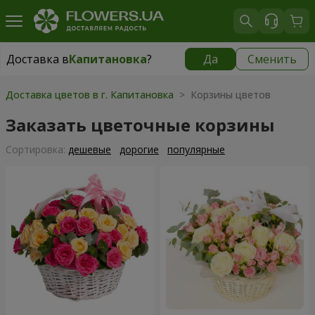
Доставка в
Капитановка
?
Да
Сменить
Доставка в
Капитановка
|
бесплатно
Доставка цветов в г. Капитановка
> Корзины цветов
Заказать цветочные корзины
Cортировка:
дешевые
дорогие
популярные