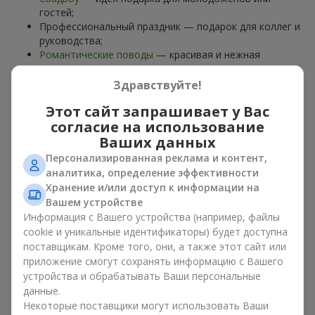
гостей;
Профессиональный праздник — подарок для коллег и
руководства;
Романтические поводы
— красивая и нежная
композиция;
Корпоративные события
— подарок деловому
Здравствуйте!
партнёру.
Этот сайт запрашивает у Вас
Цветочная корзина — универсальный подарок для любого
согласие на использование
возраста. Стильные ручные композиции позволяют
Ваших данных
передать любые эмоции: благодарность, восхищение,
Персонализированная реклама и контент,
поддержку,
любовь
.
аналитика, определение эффективности
Хранение и/или доступ к информации на
Виды цветочных корзин в г.
Вашем устройстве
Капитановка: классика,
Информация с Вашего устройства (например, файлы
cookie и уникальные идентификаторы) будет доступна
романтика, минимализм
поставщикам. Кроме того, они, а также этот сайт или
приложение смогут сохранять информацию с Вашего
Ассортимент цветочных корзин на
flowers.ua
включает
устройства и обрабатывать Ваши персональные
варианты на любой вкус:
данные.
Некоторые поставщики могут использовать Ваши
Классические композиции
— сочетания
роз
, лилий,