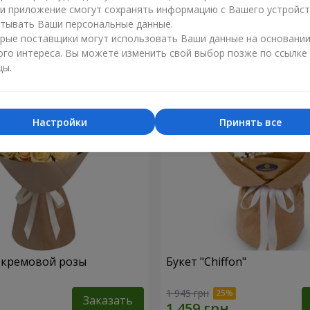
ли приложение смогут сохранять информацию с Вашего устройст
1 449 грн
тывать Ваши персональные данные.
Заказать
рые поставщики могут использовать Ваши данные на основани
ого интереса. Вы можете изменить свой выбор позже по ссылке
цы.
Настройки
Принять все
1 кремовой розы
Букет "Chiffon"
1 945 грн
Заказать