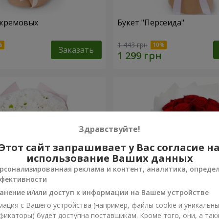
 кремовых
Букет "Персеида"
1 443 грн
Заказать
Здравствуйте!
Этот сайт запрашивает у Вас согласие н
использование Ваших данных
рсонализированная реклама и контент, аналитика, опреде
фективности
анение и/или доступ к информации на Вашем устройстве
ация с Вашего устройства (например, файлы cookie и уникальн
вых хризантем
Монобукет из 11 красных 
фикаторы) будет доступна поставщикам. Кроме того, они, а так