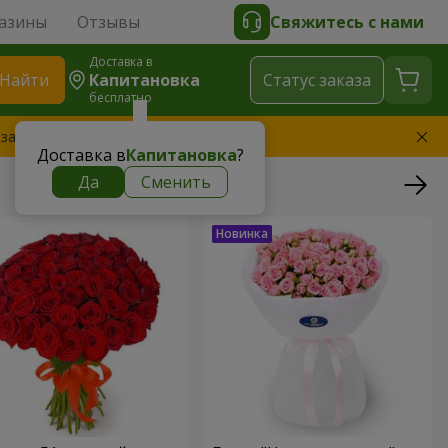
азины
Отзывы
Свяжитесь с нами
Доставка в
Найти
Капитановка
Cтатус заказа
бесплатно
 заменим букет
Доставка в
Капитановка
?
Да
Сменить