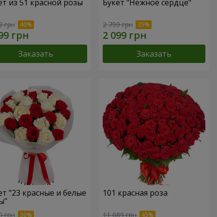
ет из 51 красной розы
Букет "Нежное сердце"
8 грн
2 799 грн
Заказать
Заказать
ет "23 красные и белые
101 красная роза
ы"
0 грн
11 089 грн