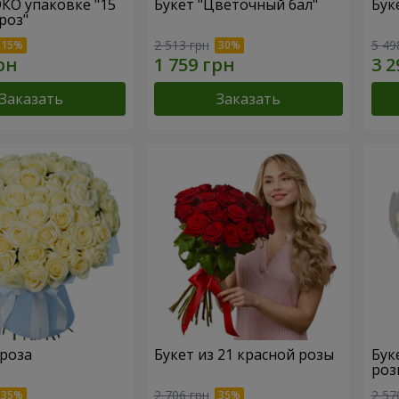
ЭКО упаковке "15
Букет "Цветочный бал"
Бук
роз"
2 513 грн
5 49
Заказать
Заказать
 роза
Букет из 21 красной розы
Бук
роз
2 706 грн
2 57