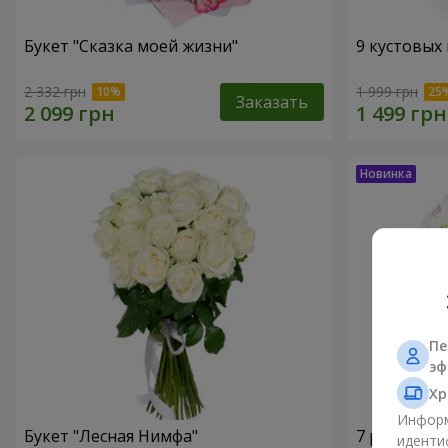
Букет "Сказка моей жизни"
9 кустовых
2 332 грн
1 999 грн
Заказать
Пе
эф
Хр
Информ
Букет "Лесная Нимфа"
7 ромашко
иденти