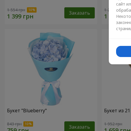
сайт и
1 554 грн
1 293 грн
обраба
Заказать
Некото
законн
страни
Букет "Blueberry"
Букет из 2
843 грн
1 952 грн
Заказать