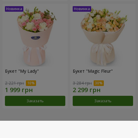
Букет "My Lady"
Букет "Magic Fleur"
2 221 грн
3 284 грн
Заказать
Заказать
Наши достижения