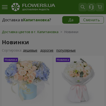
Доставка в
Капитановка
?
Да
Сменить
Доставка в
Капитановка
|
бесплатно
Доставка цветов в г. Капитановка
> Новинки
Новинки
Cортировка:
дешевые
дорогие
популярные