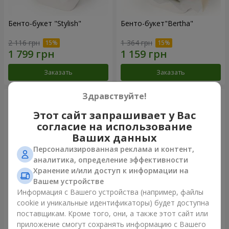
Бенто-букет "Stylish"
Бенто-букет"Bertha"
2 116 грн
1 364 грн
Заказать
Заказать
Здравствуйте!
Этот сайт запрашивает у Вас
согласие на использование
Ваших данных
Персонализированная реклама и контент,
аналитика, определение эффективности
Хранение и/или доступ к информации на
Вашем устройстве
Информация с Вашего устройства (например, файлы
Букет "Kamaliya"
Букет "Moon Dance"
cookie и уникальные идентификаторы) будет доступна
поставщикам. Кроме того, они, а также этот сайт или
3 332 грн
2 570 грн
приложение смогут сохранять информацию с Вашего