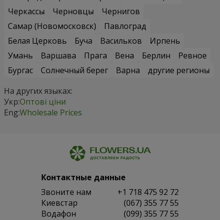
Черкассы
Черновцы
Чернигов
Самар (Новомосковск)
Павлоград
Белая Церковь
Буча
Васильков
Ирпень
Умань
Варшава
Прага
Вена
Берлин
Ревное
Бургас
Солнечный берег
Варна
другие регионы
На других языках:
Укр:
Оптові ціни
Eng:
Wholesale Prices
Контактные данные
Звоните нам
+1 718 475 92 72
Киевстар
(067) 355 77 55
Водафон
(099) 355 77 55