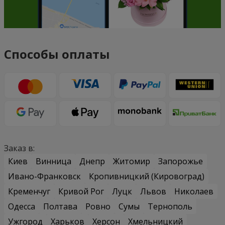
Способы оплаты
Заказ в:
Киев
Винница
Днепр
Житомир
Запорожье
Ивано-Франковск
Кропивницкий (Кировоград)
Кременчуг
Кривой Рог
Луцк
Львов
Николаев
Одесса
Полтава
Ровно
Сумы
Тернополь
Ужгород
Харьков
Херсон
Хмельницкий