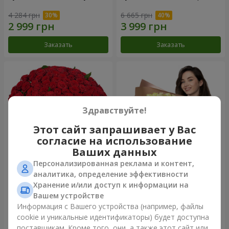
4 284 грн
6 665 грн
Заказать
Заказать
Здравствуйте!
Этот сайт запрашивает у Вас
согласие на использование
Ваших данных
Персонализированная реклама и контент,
101 красная роза
Букет "Сердце – сердцу"
аналитика, определение эффективности
Хранение и/или доступ к информации на
10 725 грн
5 265 грн
Вашем устройстве
Информация с Вашего устройства (например, файлы
cookie и уникальные идентификаторы) будет доступна
Заказать
Заказать
поставщикам. Кроме того, они, а также этот сайт или