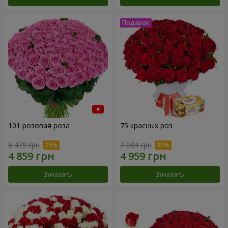
101 розовая роза
75 красных роз
6 479 грн
7 084 грн
Заказать
Заказать