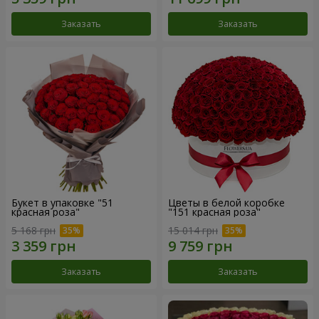
Заказать
Заказать
Букет в упаковке "51
Цветы в белой коробке
красная роза"
"151 красная роза"
5 168 грн
15 014 грн
Заказать
Заказать