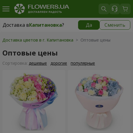
Доставка в
Капитановка
?
Да
Сменить
Доставка в
Капитановка
|
бесплатно
Доставка цветов в г. Капитановка
> Оптовые цены
Оптовые цены
Cортировка:
дешевые
дорогие
популярные