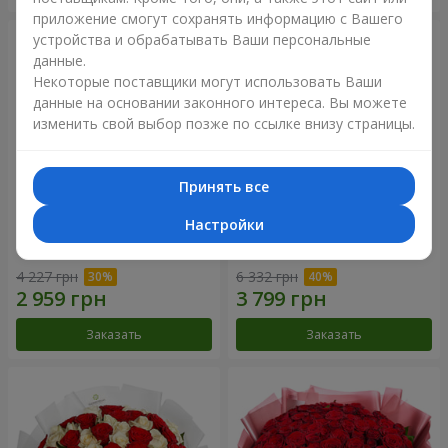
приложение смогут сохранять информацию с Вашего
устройства и обрабатывать Ваши персональные
данные.
Некоторые поставщики могут использовать Ваши
данные на основании законного интереса. Вы можете
изменить свой выбор позже по ссылке внизу страницы.
Принять все
Настройки
Букет "Нежный оттенок"
Цветы в коробке “Кадриль”
4 227 грн
6 332 грн
Заказать
Заказать