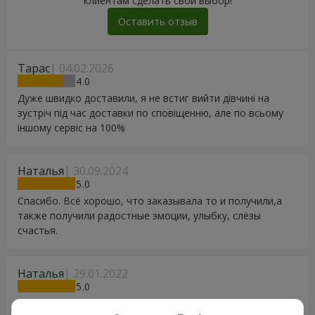
клиентам сделать свой выбор!
Оставить отзыв
Тарас
04.02.2026
4
Дуже швидко доставили, я не встиг вийти дівчині на
зустріч під час доставки по сповіщенню, але по всьому
іншому сервіс на 100%
Наталья
30.09.2024
5
Спасибо. Всё хорошо, что заказывала то и получили,а
также получили радостные эмоции, улыбку, слёзы
счастья.
Наталья
29.01.2022
5
Букет доставили вовремя, цветы свежие! По моей