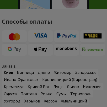
Способы оплаты
Заказ в:
Киев
Винница
Днепр
Житомир
Запорожье
Ивано-Франковск
Кропивницкий (Кировоград)
Кременчуг
Кривой Рог
Луцк
Львов
Николаев
Одесса
Полтава
Ровно
Сумы
Тернополь
Ужгород
Харьков
Херсон
Хмельницкий