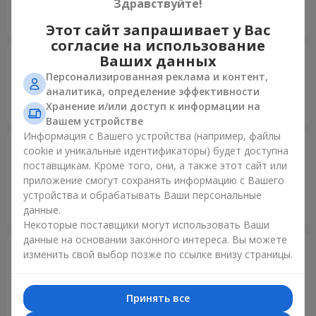
Здравствуйте!
просьбе заменили цвет коробки на розовый) Большое
спасибо за сервис! Рекомендую
Этот сайт запрашивает у Вас
согласие на использование
Ваших данных
Valerian
13.12.2021
5
Персонализированная реклама и контент,
аналитика, определение эффективности
Yesterday you realy serprised me... You are the best... Love
Хранение и/или доступ к информации на
your company...
Вашем устройстве
Информация с Вашего устройства (например, файлы
Коломийченко Владислав
12.02.2021
cookie и уникальные идентификаторы) будет доступна
Владимирович
поставщикам. Кроме того, они, а также этот сайт или
5
приложение смогут сохранять информацию с Вашего
Спасибо большое за прекрасный сервис! Любимый
устройства и обрабатывать Ваши персональные
человек был в восторге.
данные.
Некоторые поставщики могут использовать Ваши
данные на основании законного интереса. Вы можете
Коломийченко Владислав
12.02.2021
изменить свой выбор позже по ссылке внизу страницы.
Владимирович
5
Спасибо большое за прекрасный сервис! Любимый
Принять все
человек был в восторге.