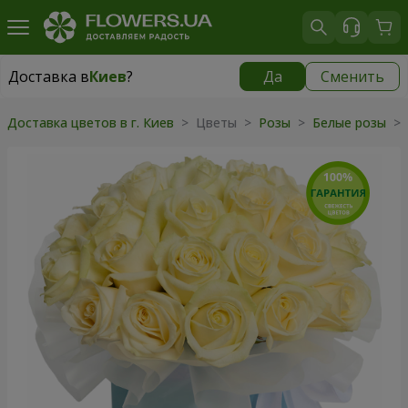
Доставка в
Киев
?
Да
Сменить
Доставка в
Киев
|
бесплатно
Доставка цветов в г. Киев
> Цветы >
Розы
>
Белые розы
> 