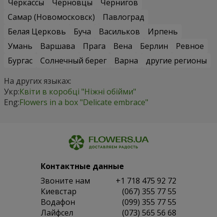
Черкассы
Черновцы
Чернигов
Самар (Новомосковск)
Павлоград
Белая Церковь
Буча
Васильков
Ирпень
Умань
Варшава
Прага
Вена
Берлин
Ревное
Бургас
Солнечный берег
Варна
другие регионы
На других языках:
Укр:
Квіти в коробці "Ніжні обійми"
Eng:
Flowers in a box "Delicate embrace"
Контактные данные
Звоните нам
+1 718 475 92 72
Киевстар
(067) 355 77 55
Водафон
(099) 355 77 55
Лайфсел
(073) 565 56 68