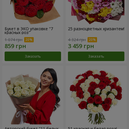
Букет в ЭКО упаковке "7
25 разноцветных хризантем!
красных роз"
1 074 грн
4 324 грн
Заказать
Заказать
Авторский букет "11 белых
51 красная и белая роза!