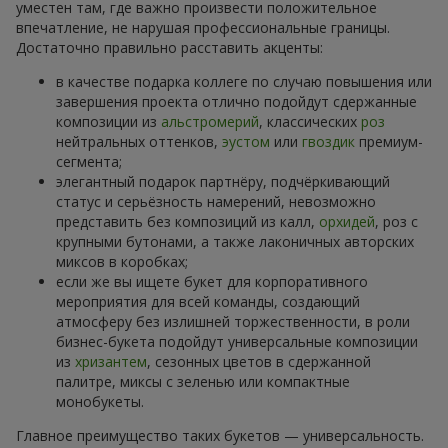
уместен там, где важно произвести положительное
впечатление, не нарушая профессиональные границы.
Достаточно правильно расставить акценты:
в качестве подарка коллеге по случаю повышения или
завершения проекта отлично подойдут сдержанные
композиции из
альстромерий
, классических
роз
нейтральных оттенков,
эустом
или
гвоздик
премиум-
сегмента;
элегантный подарок партнёру, подчёркивающий
статус и серьёзность намерений, невозможно
представить без композиций из калл,
орхидей
, роз с
крупными бутонами, а также лаконичных авторских
миксов в коробках;
если же вы ищете букет для корпоративного
мероприятия для всей команды, создающий
атмосферу без излишней торжественности, в роли
бизнес-букета подойдут универсальные композиции
из
хризантем
, сезонных цветов в сдержанной
палитре, миксы с зеленью или компактные
монобукеты.
Главное преимущество таких букетов — универсальность.