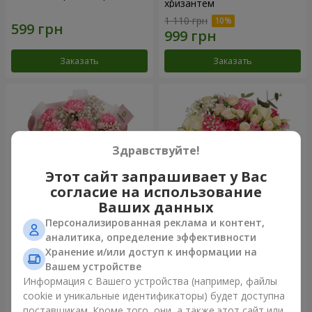
хризантем
1 110 грн
Заказать
Заказать
Здравствуйте!
Этот сайт запрашивает у Вас
согласие на использование
Ваших данных
Персонализированная реклама и контент,
Букет "Королева
Цветы в коробке
аналитика, определение эффективности
Карибского моря"
"Помпадур"
Хранение и/или доступ к информации на
1 449 грн
2 249 грн
Вашем устройстве
Информация с Вашего устройства (например, файлы
cookie и уникальные идентификаторы) будет доступна
Заказать
Заказать
поставщикам. Кроме того, они, а также этот сайт или