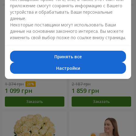
приложение смогут сохранять информацию с Вашего
устройства и обрабатывать Ваши персональные
данные.
Некоторые поставщики могут использовать Ваши
данные на основании законного интереса. Вы можете
изменить свой выбор позже по ссылке внизу страницы.
Принять все
Настройки
Букет "Времена года"
Букет из 21 кремовой розы
1 374 грн
2 187 грн
Заказать
Заказать