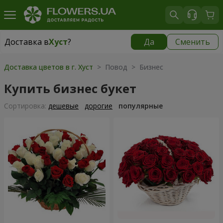
Доставка в
Хуст
?
Да
Сменить
Доставка в
Хуст
|
1566 грн
Доставка цветов в г. Хуст
> Повод > Бизнес
Купить бизнес букет
Cортировка:
дешевые
дорогие
популярные