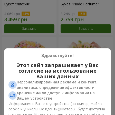
Букет "Лиссия"
Букет "Nude Perfume"
4 069 грн
3 246 грн
Заказать
Заказать
Здравствуйте!
Этот сайт запрашивает у Вас
согласие на использование
Ваших данных
Персонализированная реклама и контент,
аналитика, определение эффективности
Хранение и/или доступ к информации на
Букет "Нежность рассвета"
Букет "Прикосновение
нежности"
Вашем устройстве
4 532 грн
2 699 грн
Информация с Вашего устройства (например, файлы
cookie и уникальные идентификаторы) будет доступна
поставщикам. Кроме того, они, а также этот сайт или