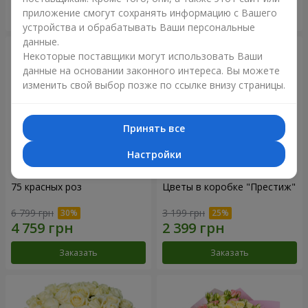
приложение смогут сохранять информацию с Вашего
Заказать
Заказать
устройства и обрабатывать Ваши персональные
данные.
Некоторые поставщики могут использовать Ваши
данные на основании законного интереса. Вы можете
изменить свой выбор позже по ссылке внизу страницы.
Принять все
Настройки
75 красных роз
Цветы в коробке "Престиж"
6 799 грн
3 199 грн
Заказать
Заказать