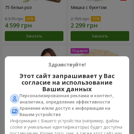
75 белых роз
Мишка с букетом
6 570 грн
2 705 грн
Заказать
Заказать
Здравствуйте!
Этот сайт запрашивает у Вас
согласие на использование
Ваших данных
Персонализированная реклама и контент,
аналитика, определение эффективности
Хранение и/или доступ к информации на
151 красная роза
Букет "Очей очарованье"
Вашем устройстве
Информация с Вашего устройства (например, файлы
14 835 грн
3 699 грн
cookie и уникальные идентификаторы) будет доступна
поставщикам. Кроме того, они, а также этот сайт или