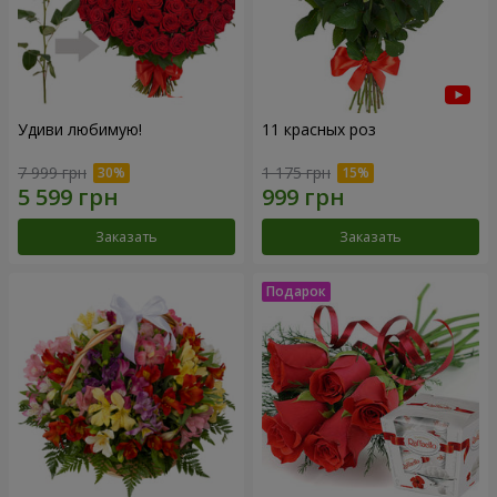
Удиви любимую!
11 красных роз
7 999 грн
1 175 грн
Заказать
Заказать