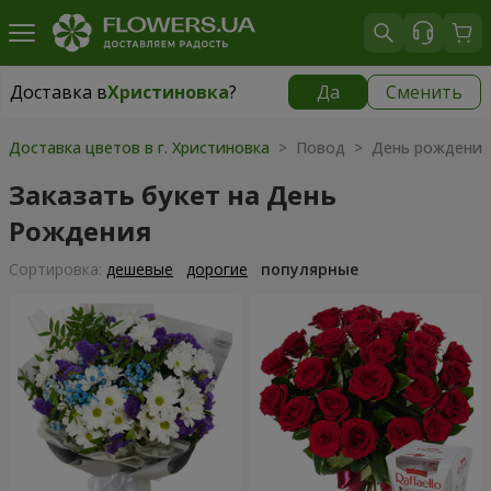
Доставка в
Христиновка
?
Да
Сменить
Доставка в
Христиновка
|
бесплатно
Доставка цветов в г. Христиновка
> Повод > День рождения
Заказать букет на День
Рождения
Cортировка:
дешевые
дорогие
популярные