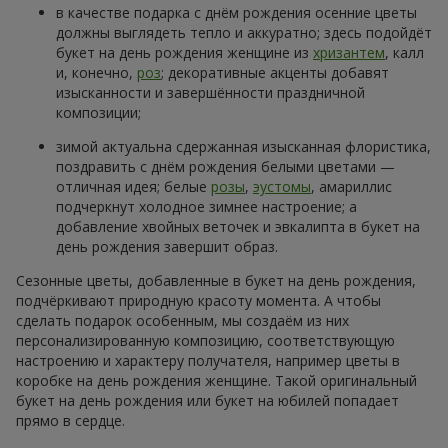
в качестве подарка с днём рождения осенние цветы
должны выглядеть тепло и аккуратно; здесь подойдёт
букет на день рождения женщине из
хризантем
, калл
и, конечно,
роз
; декоративные акценты добавят
изысканности и завершённости праздничной
композиции;
зимой актуальна сдержанная изысканная флористика,
поздравить с днём рождения белыми цветами —
отличная идея; белые
розы
,
эустомы
, амариллис
подчеркнут холодное зимнее настроение; а
добавление хвойных веточек и эвкалипта в букет на
день рождения завершит образ.
Сезонные цветы, добавленные в букет на день рождения,
подчёркивают природную красоту момента. А чтобы
сделать подарок особенным, мы создаём из них
персонализированную композицию, соответствующую
настроению и характеру получателя, например цветы в
коробке на день рождения женщине. Такой оригинальный
букет на день рождения или букет на юбилей попадает
прямо в сердце.