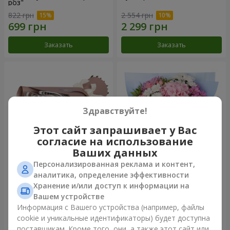
роз"
822 грн
2 554 грн
Заказать
Заказать
Здравствуйте!
Этот сайт запрашивает у Вас
согласие на использование
Ваших данных
Персонализированная реклама и контент,
Букет "7 розовых роз!"
Романтический букет
аналитика, определение эффективности
"Небеса"
Хранение и/или доступ к информации на
1 074 грн
2 124 грн
Вашем устройстве
Информация с Вашего устройства (например, файлы
cookie и уникальные идентификаторы) будет доступна
Заказать
Заказать
поставщикам. Кроме того, они, а также этот сайт или