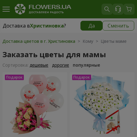
Доставка в
Христиновка
?
Да
Сменить
Доставка в
Христиновка
|
бесплатно
Доставка цветов в г. Христиновка
> Кому > Цветы маме
Заказать цветы для мамы
Cортировка:
дешевые
дорогие
популярные