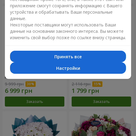
приложение смогут сохранять информацию с Вашего
устройства и обрабатывать Ваши персональные
данные.
Некоторые поставщики могут использовать Ваши
данные на основании законного интереса. Вы можете
изменить свой выбор позже по ссылке внизу страницы.
Принять все
Настройки
Цветы в коробке "101
Букет "Цветочное Selfie!"
розовая роза"
9 999 грн
2 116 грн
Заказать
Заказать