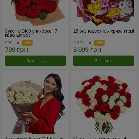
Букет в ЭКО упаковке "7
25 разноцветных хризантем!
красных роз"
999 грн
3 874 грн
Заказать
Заказать
Авторский букет "11 белых
51 красная и белая роза!