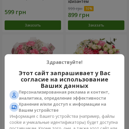
хризантем
999 грн
Заказать
Заказать
Здравствуйте!
Этот сайт запрашивает у Вас
согласие на использование
Ваших данных
Персонализированная реклама и контент,
Букет "Королева
Цветы в коробке
аналитика, определение эффективности
Карибского моря"
"Помпадур"
Хранение и/или доступ к информации на
1 374 грн
2 199 грн
Вашем устройстве
Информация с Вашего устройства (например, файлы
cookie и уникальные идентификаторы) будет доступна
Заказать
Заказать
поставщикам. Кроме того, они, а также этот сайт или