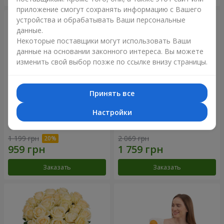
приложение смогут сохранять информацию с Вашего
устройства и обрабатывать Ваши персональные
данные.
Некоторые поставщики могут использовать Ваши
данные на основании законного интереса. Вы можете
изменить свой выбор позже по ссылке внизу страницы.
Принять все
Настройки
Букет "Времена года"
Букет из 21 кремовой розы
1 199 грн
2 069 грн
Заказать
Заказать