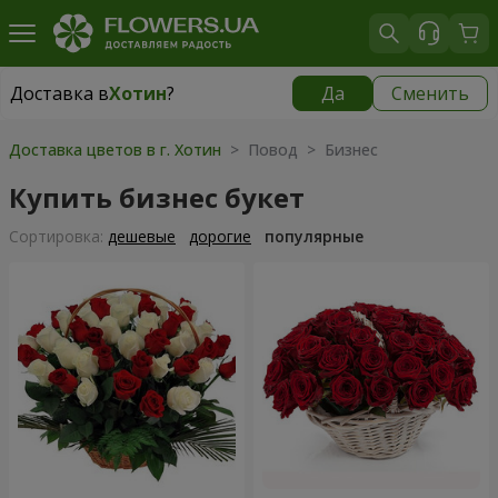
Доставка в
Хотин
?
Да
Сменить
Доставка в
Хотин
|
бесплатно
Доставка цветов в г. Хотин
> Повод > Бизнес
Купить бизнес букет
Cортировка:
дешевые
дорогие
популярные