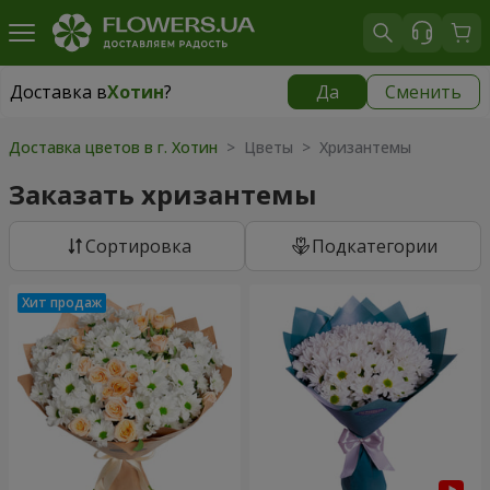
Доставка в
Хотин
?
Да
Сменить
Доставка в
Хотин
|
бесплатно
Доставка цветов в г. Хотин
> Цветы > Хризантемы
Заказать хризантемы
Cортировка
Подкатегории