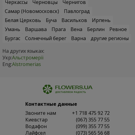
Черкассы
Черновцы
Чернигов
Самар (Новомосковск)
Павлоград
Белая Церковь
Буча
Васильков
Ирпень
Умань
Варшава
Прага
Вена
Берлин
Ревное
Бургас
Солнечный берег
Варна
другие регионы
На других языках:
Укр:
Альстромерії
Eng:
Alstromerias
Контактные данные
Звоните нам
+1 718 475 92 72
Киевстар
(067) 355 77 55
Водафон
(099) 355 77 55
Лайфсел
(073) 565 56 68