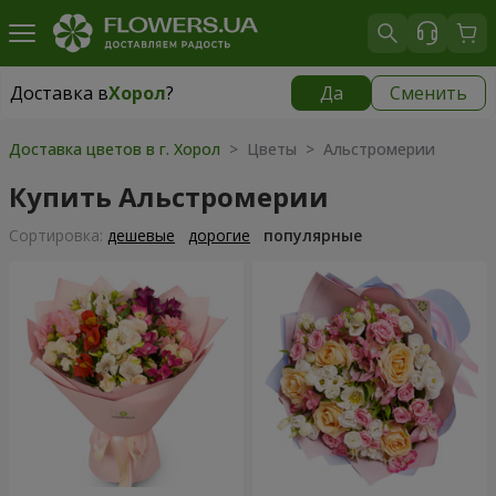
Доставка в
Хорол
?
Да
Сменить
Доставка в
Хорол
|
1330 грн
Доставка цветов в г. Хорол
> Цветы > Альстромерии
Купить Альстромерии
Cортировка:
дешевые
дорогие
популярные