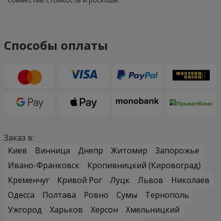
Способы оплаты
Заказ в:
Киев
Винница
Днепр
Житомир
Запорожье
Ивано-Франковск
Кропивницкий (Кировоград)
Кременчуг
Кривой Рог
Луцк
Львов
Николаев
Одесса
Полтава
Ровно
Сумы
Тернополь
Ужгород
Харьков
Херсон
Хмельницкий