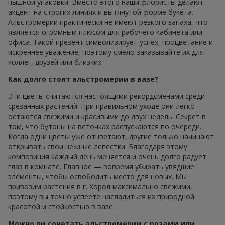
пышной упаковки. Вместо этого наши флористы делают
акцент на строгих линиях и вытянутой форме букета.
Альстромерии практически не имеют резкого запаха, что
является огромным плюсом для рабочего кабинета или
офиса. Такой презент символизирует успех, процветание и
искреннее уважение, поэтому смело заказывайте их для
коллег, друзей или близких.
Как долго стоят альстромерии в вазе?
Эти цветы считаются настоящими рекордсменами среди
срезанных растений. При правильном уходе они легко
остаются свежими и красивыми до двух недель. Секрет в
том, что бутоны на веточках распускаются по очереди.
Когда одни цветы уже отцветают, другие только начинают
открывать свои нежные лепестки. Благодаря этому
композиция каждый день меняется и очень долго радует
глаз в комнате. Главное — вовремя убирать увядшие
элементы, чтобы освободить место для новых. Мы
привозим растения в г. Хорол максимально свежими,
поэтому вы точно успеете насладиться их природной
красотой и стойкостью в вазе.
Можно ли сочетать альстромерии с розами или