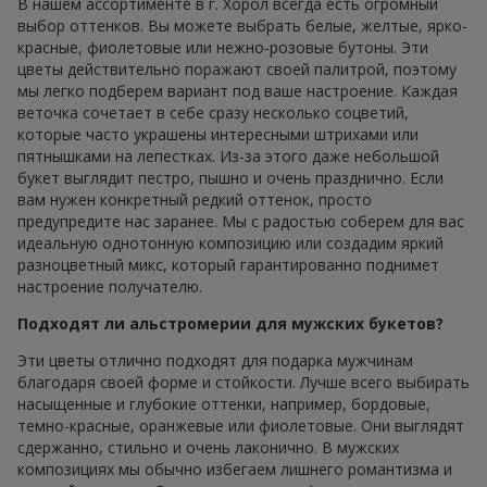
В нашем ассортименте в г. Хорол всегда есть огромный
выбор оттенков. Вы можете выбрать белые, желтые, ярко-
красные, фиолетовые или нежно-розовые бутоны. Эти
цветы действительно поражают своей палитрой, поэтому
мы легко подберем вариант под ваше настроение. Каждая
веточка сочетает в себе сразу несколько соцветий,
которые часто украшены интересными штрихами или
пятнышками на лепестках. Из-за этого даже небольшой
букет выглядит пестро, пышно и очень празднично. Если
вам нужен конкретный редкий оттенок, просто
предупредите нас заранее. Мы с радостью соберем для вас
идеальную однотонную композицию или создадим яркий
разноцветный микс, который гарантированно поднимет
настроение получателю.
Подходят ли альстромерии для мужских букетов?
Эти цветы отлично подходят для подарка мужчинам
благодаря своей форме и стойкости. Лучше всего выбирать
насыщенные и глубокие оттенки, например, бордовые,
темно-красные, оранжевые или фиолетовые. Они выглядят
сдержанно, стильно и очень лаконично. В мужских
композициях мы обычно избегаем лишнего романтизма и