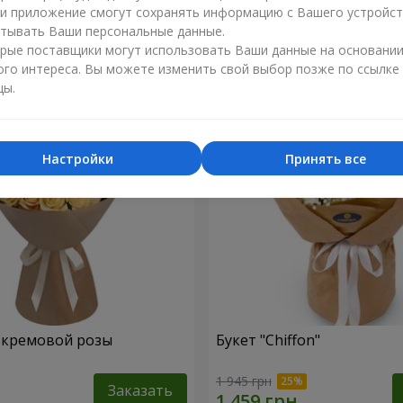
ли приложение смогут сохранять информацию с Вашего устройст
1 374 грн
тывать Ваши персональные данные.
Заказать
рые поставщики могут использовать Ваши данные на основани
ого интереса. Вы можете изменить свой выбор позже по ссылке
цы.
Настройки
Принять все
1 кремовой розы
Букет "Chiffon"
1 945 грн
Заказать