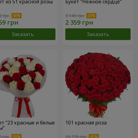
ет из 51 красной розы
Букет "Нежное сердце"
2 грн
3 145 грн
Заказать
Заказать
ет "23 красные и белые
101 красная роза
ы"
0 грн
10 725 грн