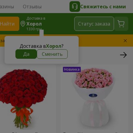
азины
Отзывы
Свяжитесь с нами
Доставка в
Найти
Хорол
Cтатус заказа
1330 грн
 заменим букет
Доставка в
Хорол
?
Да
Сменить