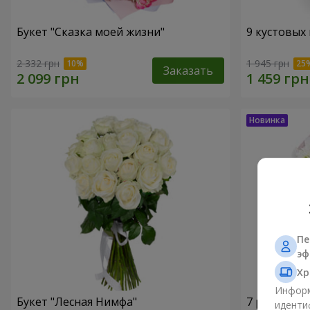
Букет "Сказка моей жизни"
9 кустовых
2 332 грн
1 945 грн
Заказать
Пе
эф
Хр
Информ
Букет "Лесная Нимфа"
7 ромашко
иденти