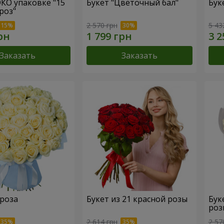
ЭКО упаковке "15
Букет "Цветочный бал"
Бук
роз"
2 570 грн
5 43
Заказать
Заказать
 роза
Букет из 21 красной розы
Бук
роз
2 614 грн
2 57