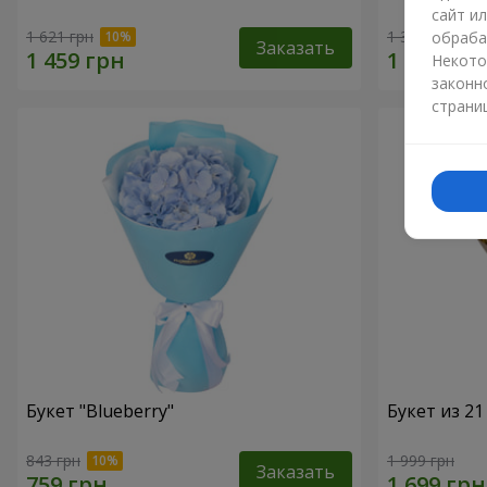
сайт и
1 621 грн
1 364 грн
обраба
Заказать
Некото
законн
страни
Букет "Blueberry"
Букет из 2
843 грн
1 999 грн
Заказать