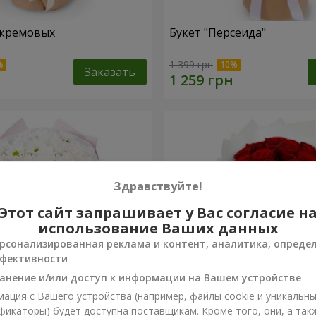
 кремовых
Букет "Персеида"
1 399 грн
Заказать
Здравствуйте!
Этот сайт запрашивает у Вас согласие н
использование Ваших данных
рсонализированная реклама и контент, аналитика, опреде
фективности
анение и/или доступ к информации на Вашем устройстве
ация с Вашего устройства (например, файлы cookie и уникальн
вых хризантем
Монобукет из 11 красных 
фикаторы) будет доступна поставщикам. Кроме того, они, а так