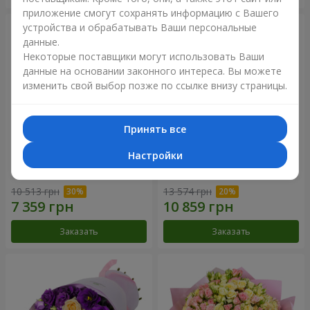
приложение смогут сохранять информацию с Вашего
устройства и обрабатывать Ваши персональные
данные.
Некоторые поставщики могут использовать Ваши
данные на основании законного интереса. Вы можете
изменить свой выбор позже по ссылке внизу страницы.
Принять все
Настройки
Букет "Сила Любви!"
Романтический букет
"Между небом и землей!"
10 513 грн
13 574 грн
Заказать
Заказать