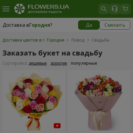
Доставка в
Городня
?
Да
Сменить
Доставка в
Городня
|
830 грн
Доставка цветов в г. Городня
> Повод > Свадьба
Заказать букет на свадьбу
Cортировка:
дешевые
дорогие
популярные