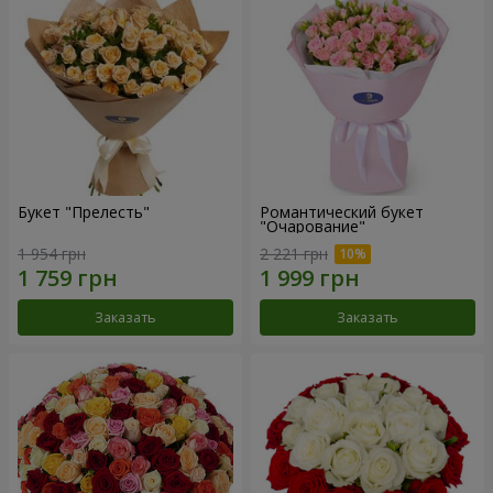
Букет "Прелесть"
Романтический букет
"Очарование"
1 954 грн
2 221 грн
Заказать
Заказать