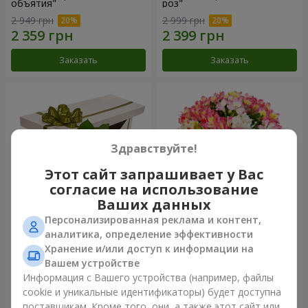
объятия"
роз"
2 949 грн
2 999 грн
Заказать
Заказать
Здравствуйте!
Этот сайт запрашивает у Вас
согласие на использование
Ваших данных
Персонализированная реклама и контент,
Цветы в коробке "15
Букет "Сказка для двоих!"
аналитика, определение эффективности
розовых роз"
Хранение и/или доступ к информации на
2 658 грн
1 510 грн
Вашем устройстве
Информация с Вашего устройства (например, файлы
cookie и уникальные идентификаторы) будет доступна
Заказать
Заказать
поставщикам. Кроме того, они, а также этот сайт или