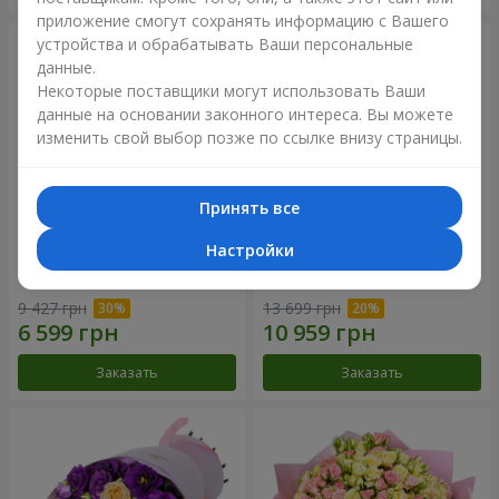
приложение смогут сохранять информацию с Вашего
устройства и обрабатывать Ваши персональные
данные.
Некоторые поставщики могут использовать Ваши
данные на основании законного интереса. Вы можете
изменить свой выбор позже по ссылке внизу страницы.
Принять все
Настройки
Букет "Сила Любви!"
Романтический букет
"Между небом и землей!"
9 427 грн
13 699 грн
Заказать
Заказать