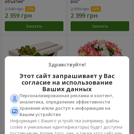
объятия"
роз"
2 949 грн
2 999 грн
Заказать
Заказать
Здравствуйте!
Этот сайт запрашивает у Вас
согласие на использование
Ваших данных
Персонализированная реклама и контент,
Цветы в коробке "15
Букет "Сказка для двоих!"
аналитика, определение эффективности
розовых роз"
Хранение и/или доступ к информации на
2 587 грн
1 732 грн
Вашем устройстве
Информация с Вашего устройства (например, файлы
cookie и уникальные идентификаторы) будет доступна
Заказать
Заказать
поставщикам. Кроме того, они, а также этот сайт или