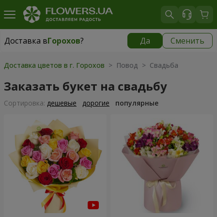
Доставка в
Горохов
?
Да
Сменить
Доставка в
Горохов
|
812 грн
Доставка цветов в г. Горохов
> Повод > Свадьба
Заказать букет на свадьбу
Cортировка:
дешевые
дорогие
популярные