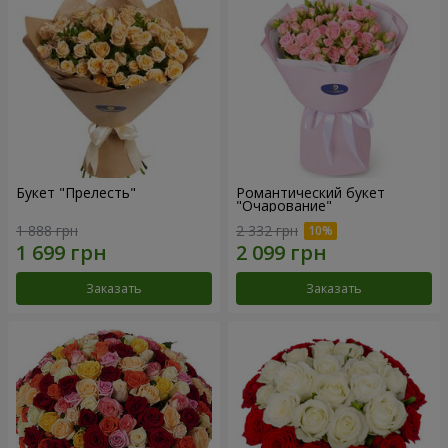
Букет "Прелесть"
Романтический букет
"Очарование"
1 888 грн
2 332 грн
Заказать
Заказать