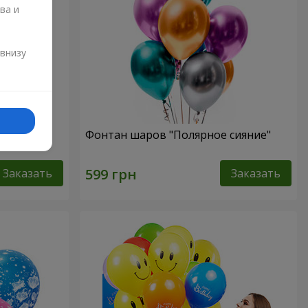
ва и
и
 внизу
Фонтан шаров "Полярное сияние"
Заказать
Заказать