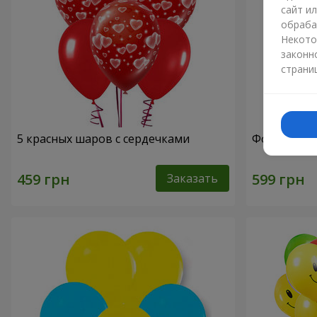
сайт и
обраба
Некото
законн
страни
5 красных шаров с сердечками
Фонтан ша
Заказать