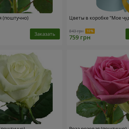
я (поштучно)
Цветы в коробке "Мое чу
843 грн
Заказать
 (поштучно)
Роза розовая (поштучно)