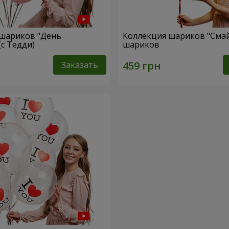
 шариков "День
Коллекция шариков "Смай
(с Тедди)
шариков
Заказать