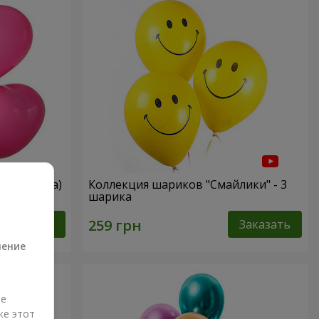
вые сердца)
Коллекция шариков "Смайлики" - 3
шарика
а
Заказать
Заказать
ление
ые
же этот