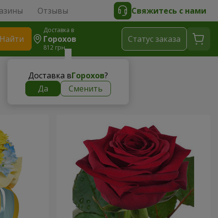
азины
Отзывы
Свяжитесь с нами
Доставка в
Найти
Горохов
Cтатус заказа
812 грн
Доставка в
Горохов
?
Да
Сменить