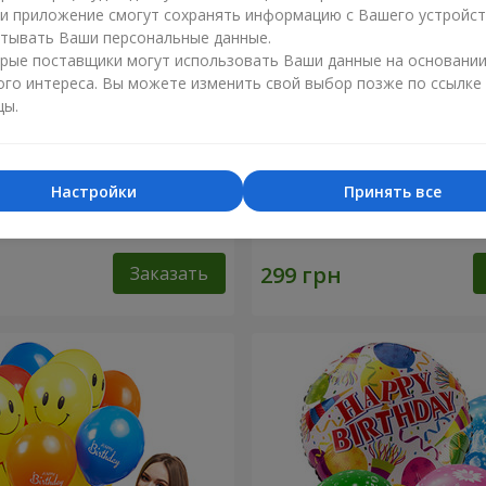
ли приложение смогут сохранять информацию с Вашего устройст
тывать Ваши персональные данные.
рые поставщики могут использовать Ваши данные на основани
ого интереса. Вы можете изменить свой выбор позже по ссылке
цы.
Настройки
Принять все
ров "Шарм"
Шарик "Я тебя люблю"
Заказать