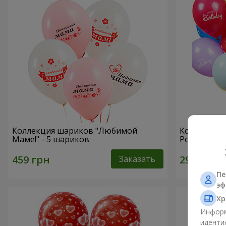
Коллекция шариков "Любимой
Коллекция 
Маме!" - 5 шариков
Рождения" 
Заказать
Пе
эф
Хр
Информ
иденти