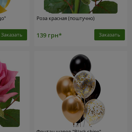
до"
Роза красная (поштучно)
Заказать
Заказать
Фонтан шаров "Black shine"