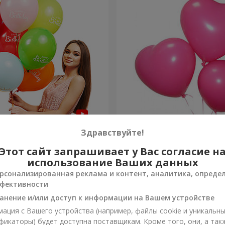
шариков "С Днем
3 гелиевых шарика (розо
Здравствуйте!
- 3 шарика
Этот сайт запрашивает у Вас согласие н
Заказать
использование Ваших данных
рсонализированная реклама и контент, аналитика, опреде
фективности
анение и/или доступ к информации на Вашем устройстве
ация с Вашего устройства (например, файлы cookie и уникальн
фикаторы) будет доступна поставщикам. Кроме того, они, а так