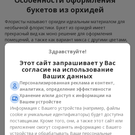
букетов из орхидей
Флористы называют орхидеи идеальным материалом для
необычной флористики. Букет из орхидей имеет
прекрасный вид как моно решение для оформления
помещений, а также как вариант микса с другими цветами,
который сохраняет свою выразительность в любом
Здравствуйте!
формате.
Этот сайт запрашивает у Вас
Благодаря своей структуре орхидея позволяет создавать
композиции в классическом, минималистичном или
согласие на использование
современном стиле. Букет из орхидей эффектно смотрится
Ваших данных
как в камерных, так и в масштабных работах, а её
Персонализированная реклама и контент,
роскошные соцветия легко становятся центральным
аналитика, определение эффективности
элементом композиции. В зависимости от оформления и
Хранение и/или доступ к информации на
сорта растений различается и цена на орхидеи. Учитывайте
Вашем устройстве
это, прежде чем заказать букет из орхидей.
Информация с Вашего устройства (например, файлы
cookie и уникальные идентификаторы) будет доступна
Кому дарят орхидеи?
поставщикам. Кроме того, они, а также этот сайт или
приложение смогут сохранять информацию с Вашего
Букет из орхидей универсален и может подойти любому. Их
устройства и обрабатывать Ваши персональные