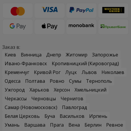
Заказ в:
Киев
Винница
Днепр
Житомир
Запорожье
Ивано-Франковск
Кропивницкий (Кировоград)
Кременчуг
Кривой Рог
Луцк
Львов
Николаев
Одесса
Полтава
Ровно
Сумы
Тернополь
Ужгород
Харьков
Херсон
Хмельницкий
Черкассы
Черновцы
Чернигов
Самар (Новомосковск)
Павлоград
Белая Церковь
Буча
Васильков
Ирпень
Умань
Варшава
Прага
Вена
Берлин
Ревное