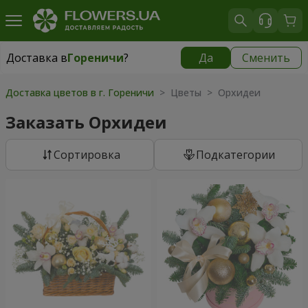
Доставка в
Гореничи
?
Да
Сменить
Доставка в
Гореничи
|
бесплатно
Доставка цветов в г. Гореничи
> Цветы > Орхидеи
Заказать Орхидеи
Cортировка
Подкатегории