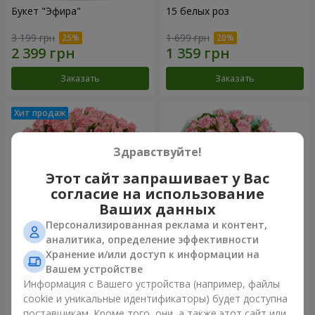
Букет "Эфира"
15 белых роз
3 199 грн
1 699 грн
Заказать
Заказать
Здравствуйте!
Этот сайт запрашивает у Вас
согласие на использование
Ваших данных
Персонализированная реклама и контент,
аналитика, определение эффективности
Хранение и/или доступ к информации на
Цветы в коробке "Розовый
Композиция "Баллада о
оазис"
маме"
Вашем устройстве
2 499 грн
1 999 грн
Информация с Вашего устройства (например, файлы
cookie и уникальные идентификаторы) будет доступна
поставщикам. Кроме того, они, а также этот сайт или