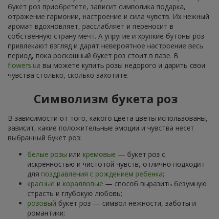
букет роз приобретете, зависит символика подарка,
отражение гармонии, настроение и сила чувств. Их нежный
аромат вдохновляет, расслабляет и переносит в
собственную страну мечт. А упругие и хрупкие бутоны роз
привлекают взгляд и дарят невероятное настроение весь
период, пока роскошный букет роз стоит в вазе. В
flowers.ua
вы можете купить розы недорого и дарить свои
чувства столько, сколько захотите.
Символизм букета роз
В зависимости от того, какого цвета цветы использованы,
зависит, какие положительные эмоции и чувства несет
выбранный букет роз:
белые розы
или
кремовые
— букет роз с
искренностью и чистотой чувств, отлично подходит
для
поздравления с рождением ребенка
;
красные
и
коралловые
— способ выразить безумную
страсть и глубокую любовь;
розовый
букет роз — символ нежности, заботы и
романтики;