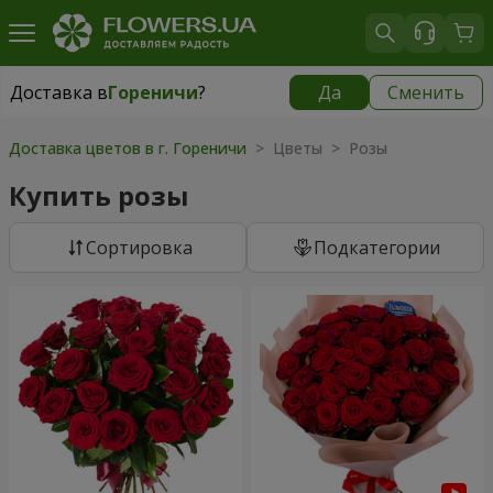
Доставка в
Гореничи
?
Да
Сменить
Доставка в
Гореничи
|
бесплатно
Доставка цветов в г. Гореничи
> Цветы > Розы
Купить розы
Cортировка
Подкатегории