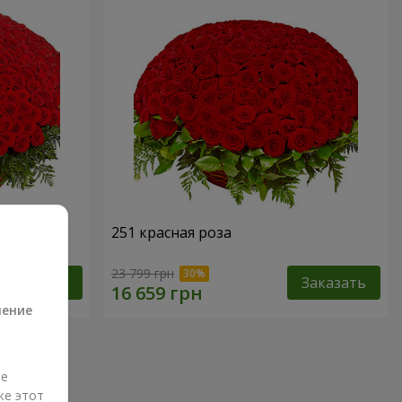
251 красная роза
а
23 799 грн
Заказать
Заказать
ление
ые
же этот