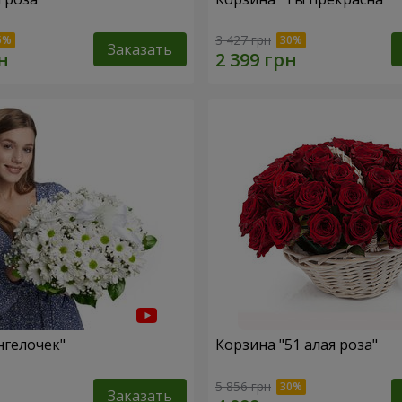
3 427 грн
Заказать
нгелочек"
Корзина "51 алая роза"
5 856 грн
Заказать