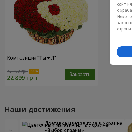
сайт и
обраба
Некото
законн
страни
Композиция "Ты + Я"
45 798 грн
Заказать
Наши достижения
Доставка цветов года в Украине
«Выбор страны»