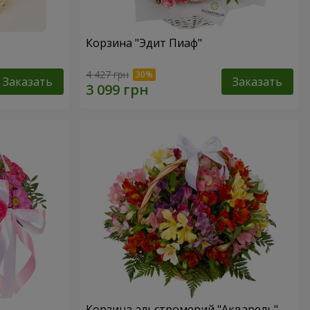
Корзина "Эдит Пиаф"
4 427 грн
Заказать
Заказать
Корзина альстромерий "Акварель"