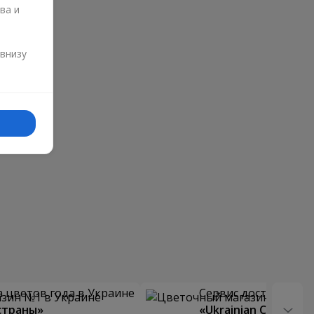
ва и
и
 внизу
 цветов года в Украине
Сервис доставки цв
страны»
«Ukrainian Choice»