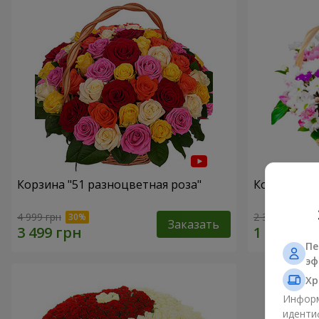
Корзина "51 разноцветная роза"
Корзина хр
4 999 грн
2 352 грн
Заказать
Пе
эф
Хр
Информ
иденти