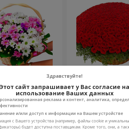
изантем "Яркая поляна"
501 красная роза
Здравствуйте!
Этот сайт запрашивает у Вас согласие н
56 544 грн
Заказать
использование Ваших данных
рсонализированная реклама и контент, аналитика, опреде
фективности
анение и/или доступ к информации на Вашем устройстве
ация с Вашего устройства (например, файлы cookie и уникальн
фикаторы) будет доступна поставщикам. Кроме того, они, а так