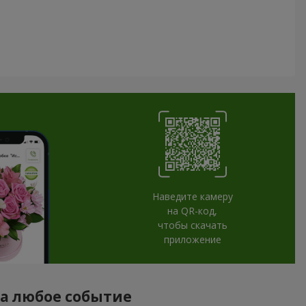
Наведите камеру
на QR-код,
чтобы скачать
приложение
на любое событие