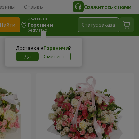
азины
Отзывы
Свяжитесь с нами
Доставка в
Найти
Гореничи
Cтатус заказа
бесплатно
Доставка в
Гореничи
?
Да
Сменить