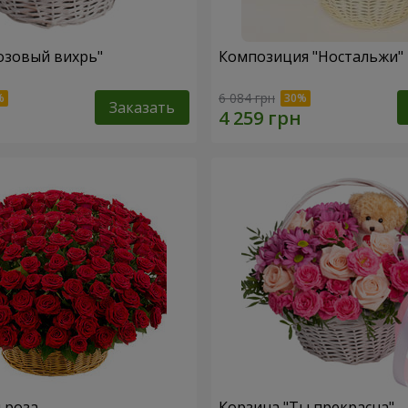
озовый вихрь"
Композиция "Ностальжи"
6 084 грн
Заказать
я роза
Корзина "Ты прекрасна"