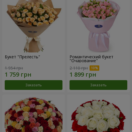
Букет "Прелесть"
Романтический букет
"Очарование"
1 954 грн
2 110 грн
Заказать
Заказать