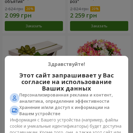
объятия"
роз"
2 624 грн
2 824 грн
Заказать
Заказать
Здравствуйте!
Этот сайт запрашивает у Вас
согласие на использование
Ваших данных
Персонализированная реклама и контент,
Цветы в коробке "15
Букет "Сказка для двоих!"
аналитика, определение эффективности
розовых роз"
Хранение и/или доступ к информации на
2 658 грн
1 510 грн
Вашем устройстве
Информация с Вашего устройства (например, файлы
cookie и уникальные идентификаторы) будет доступна
Заказать
Заказать
поставщикам. Кроме того, они, а также этот сайт или