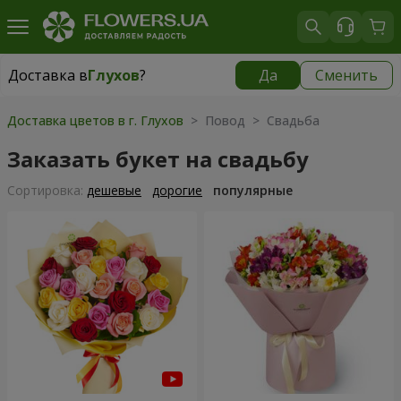
Доставка в
Глухов
?
Да
Сменить
Доставка в
Глухов
|
3435 грн
Доставка цветов в г. Глухов
> Повод > Свадьба
Заказать букет на свадьбу
Cортировка:
дешевые
дорогие
популярные