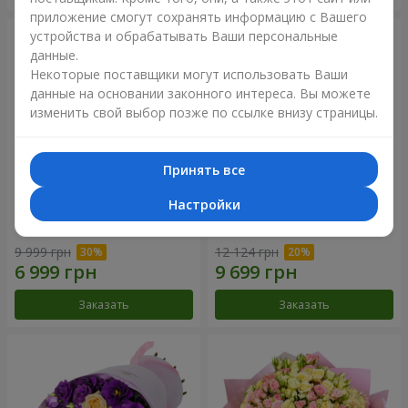
приложение смогут сохранять информацию с Вашего
устройства и обрабатывать Ваши персональные
данные.
Некоторые поставщики могут использовать Ваши
данные на основании законного интереса. Вы можете
изменить свой выбор позже по ссылке внизу страницы.
Принять все
Настройки
Букет "Сила Любви!"
Романтический букет
"Между небом и землей!"
9 999 грн
12 124 грн
Заказать
Заказать