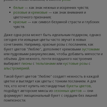
белые
— как знак нежных и искренних чувств;
розовые
и
кремовые
— как знак внимания и
цветочного признания;
красные
— как символ безумной страсти и глубоких
чувств.
Даже одна роза может быть идеальным подарком, однако
сегодня эти изящные цветы часто звучат в новых
сочетаниях. Например, красные розы с посланием, как
букет цветов "Люблю", дополняют кремовыми
эустомами
или пудровыми ранункулюсами, чтобы добавить мягкости и
объёма. Для нежного, почти воздушного настроения
выбирают
пионы
с
тюльпанами
или
кустовые розы
с
альстромерией
.
Такой букет цветов "Люблю" создаёт нежность в каждой
цветке и выглядит как цветы с тонким посланием. А для
тех, кто хочет купить нестандартные
букеты цветов
,
подойдут авторские миксы из
сезонных цветов
— они
формируют эмоциональный букет с сердцем без лишней
помпезности.