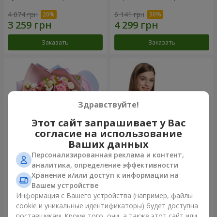
4 074 грн
6 141 грн
Заказать
Заказать
Здравствуйте!
Этот сайт запрашивает у Вас
согласие на использование
Ваших данных
Персонализированная реклама и контент,
Букет "Сказка моей жизни"
Корзина "Ангелочек"
аналитика, определение эффективности
Хранение и/или доступ к информации на
2 399 грн
2 074 грн
Вашем устройстве
Информация с Вашего устройства (например, файлы
cookie и уникальные идентификаторы) будет доступна
Заказать
Заказать
поставщикам. Кроме того, они, а также этот сайт или