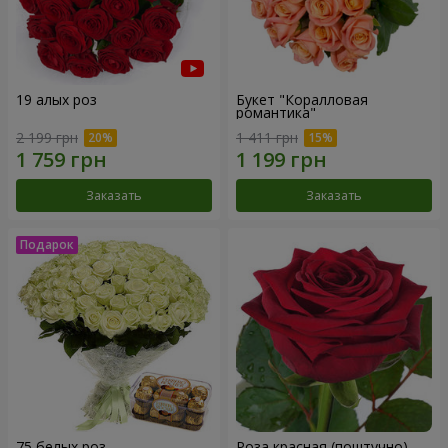
19 алых роз
Букет "Коралловая
романтика"
2 199 грн
1 411 грн
Заказать
Заказать
75 белых роз
Роза красная (поштучно)