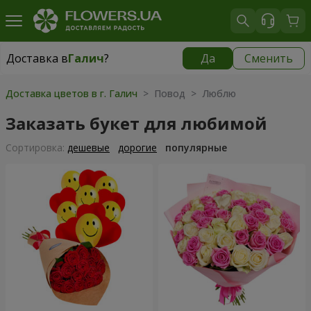
Доставка в
Галич
?
Да
Сменить
Доставка в
Галич
|
бесплатно
Доставка цветов в г. Галич
> Повод > Люблю
Заказать букет для любимой
Cортировка:
дешевые
дорогие
популярные