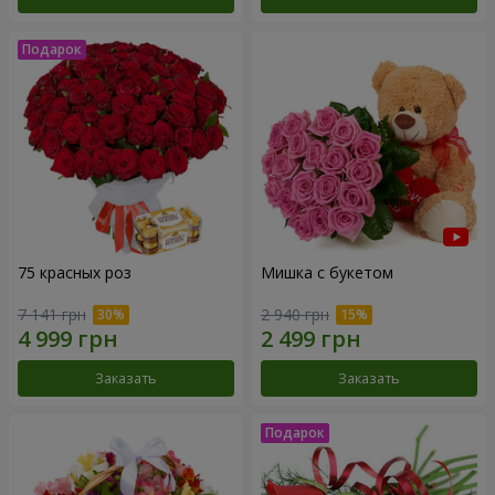
75 красных роз
Мишка с букетом
7 141 грн
2 940 грн
Заказать
Заказать