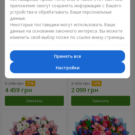
приложение смогут сохранять информацию с Вашего
устройства и обрабатывать Ваши персональные
данные.
Некоторые поставщики могут использовать Ваши
данные на основании законного интереса. Вы можете
изменить свой выбор позже по ссылке внизу страницы.
Принять все
Настройки
51 белая хризантема
Романтический букет
"Очарование"
5 246 грн
2 332 грн
Заказать
Заказать