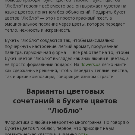
"Люблю" говорит всё вместо вас; он выражает чувства на
языке цветов, понятном без объяснений. Подарить букет
цветов "Люблю" — это не просто красивый жест, а
эмоциональное послание через цветы, которое передаёт
тепло, нежность и искренность.
Букеты "Люблю" создаются так, чтобы максимально
подчеркнуть настроение. Лёгкий аромат, продуманная
палитра, гармоничная форма — всё работает на то, чтобы
букет цветов "Люблю" выглядел как знак любви в цветах, а
не просто формальный подарок. На
flowers.ua
легко найти
как сдержанные решения, чтобы передать тёплые чувства,
так и яркие композиции, говорящие языком страсти.
Варианты цветовых
сочетаний в букете цветов
"Люблю"
Флористика о любви невероятно многогранна. Но говоря о
букете цветов "Люблю", первое, что приходит на ум —
романтическая классика, а именно
розы
: